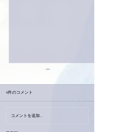
4件のコメント
コメントを追加…
家レコーディング無事終
9月23日「amii
了。
ス！