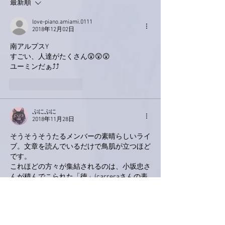
最新順
love-piano.amiami.0111
2018年12月02日
南アルプスY
すごい、人達がたくさん😲😲😲
ユーミンだぁ⤴⤴
いいね！
返信
ぷにぷに
2018年11月28日
そうそうそうたるメンバーの素晴らしいライ
ブ。文章を読んでいるだけで鳥肌が立つほど
です。
これほどの方々が集結されるのは、小坂忠さ
んが積んでこられた「徳」(carreraさんの表
現いただきました)なんですね。
最近、徳を積むってことをよく考えるように
なりました。
私もそれなりのお年頃ってことでしょうか