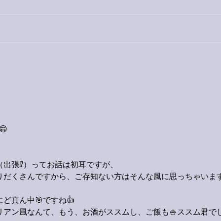
今日
巨大なイタチきゅうり。
😄
、
出張⁉️）ってお話は初耳ですが、
りだくさんですから、ご存知ない方はそんな風に思っちゃいま
ど真ん中🎯ですね👍　
コリアン風なんて、もう、お酒がススムし、ご飯も🍚ススム君で