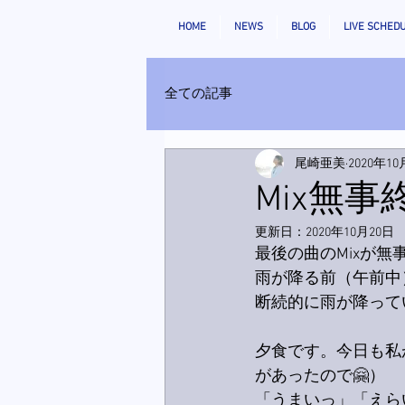
HOME
NEWS
BLOG
LIVE SCHED
全ての記事
尾崎亜美
2020年10
Mix無事
更新日：
2020年10月20日
最後の曲のMixが無
雨が降る前（午前中
断続的に雨が降って
夕食です。今日も私
があったので🤗）
「うまいっ」「えら