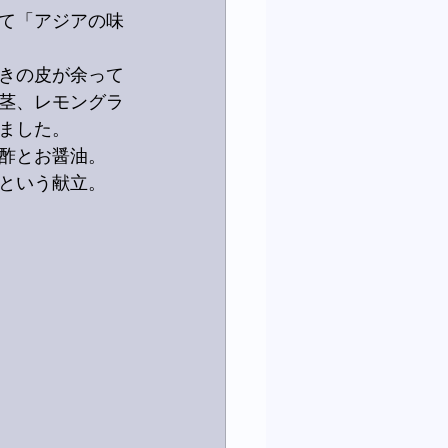
て「アジアの味
きの皮が余って
茎、レモングラ
ました。
酢とお醤油。
という献立。