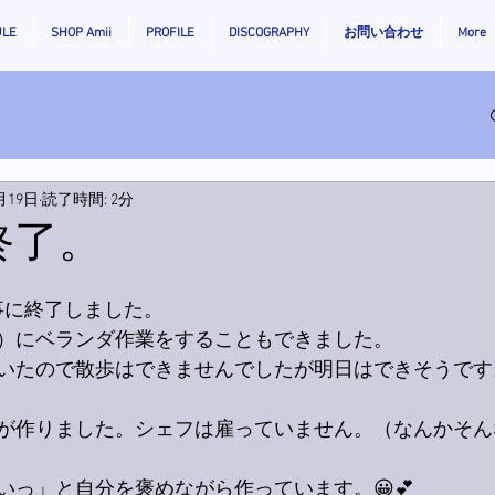
ULE
SHOP Amii
PROFILE
DISCOGRAPHY
お問い合わせ
More
月19日
読了時間: 2分
終了。
事に終了しました。
）にベランダ作業をすることもできました。
いたので散歩はできませんでしたが明日はできそうです
が作りました。シェフは雇っていません。（なんかそん
いっ」と自分を褒めながら作っています。😀💕