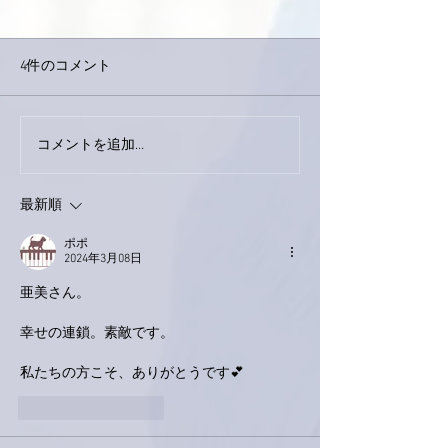
4件のコメント
下駄箱がスッキ
コメントを追加…
おかげさまで痛みは少し
ずつ良くなってきまし
た。
最新順
ポポ
2024年3月08日
亜美さん。
幸せの連鎖。素敵です。
私たちの方こそ、ありがとうです💕
いいね！
返信