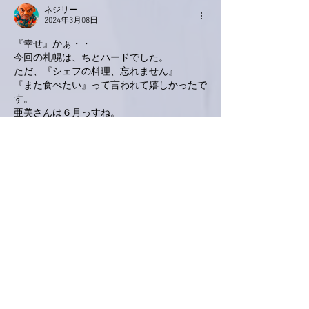
ネジリー
2024年3月08日
『幸せ』かぁ・・
今回の札幌は、ちとハードでした。
ただ、『シェフの料理、忘れません』
『また食べたい』って言われて嬉しかったで
す。
亜美さんは６月っすね。
編集済み
いいね！
返信
KeroyonCarrera
2024年3月07日
亜美さん、こんばんは。
今日の亜美さんは、いつも以上に饒舌でらっ
しいますね🤗
それと言うのも、体調も良くなられて気力も
充実されてるからですね❣️
ライヴも目前ですから、ワクワク💕感は半端