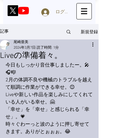
ログイン
新規登録
記事
尾崎亜美
2024年3月7日
読了時間: 1分
Liveの準備着々。
今日もしっかり音仕事しましたー。🎤
🎧🎼
2月の体調不良や機械のトラブルを越え
て順調に作業ができる幸せ。😊
Liveや新しい作品を楽しみにしてくれて
いる人がいる幸せ。🤗
「幸せ」を「幸せ」と感じられる「幸
せ」。💗
時々ぐわーっと波のように押し寄せて
きます。ありがとぉぉぉ。😂