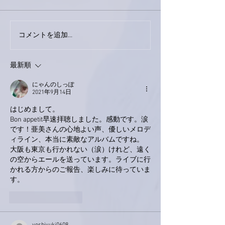
巨大なイタチき
コメントを追加…
9月23日「amiism」リリー
ス！
最新順
にゃんのしっぽ
2021年9月14日
はじめまして。
Bon appetit早速拝聴しました。感動です。涙
です！亜美さんの心地よい声、優しいメロデ
ィライン、本当に素敵なアルバムですね。
大阪も東京も行かれない（涙）けれど、遠く
の空からエールを送っています。ライブに行
かれる方からのご報告、楽しみに待っていま
す。
いいね！
返信