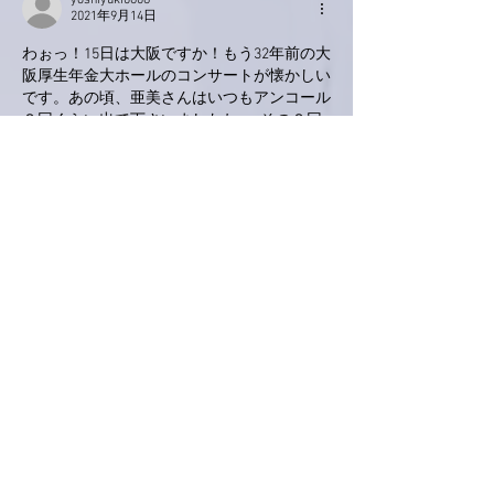
yoshiyuki0608
2021年9月14日
わぉっ！15日は大阪ですか！もう32年前の大
阪厚生年金大ホールのコンサートが懐かしい
です。あの頃、亜美さんはいつもアンコール
２回くらい出て下さいましたねwwその２回
目でバンドの皆さんが居なくなりアカペラで
「小舟のようにLiving you」を歌ってくださ
いました。今もその歌声は、私の心の耳に残
っています。
いいね！
返信
love.piano.amiami.0111
2021年9月14日
南アルプスY
は〜い＼(^o^)／
東京LIVEは、良い不織布マスクで
参加します😊
「フルコース」楽しみにしてます！