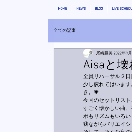
HOME
NEWS
BLOG
LIVE SCHED
全ての記事
尾崎亜美
2022年9
Aisa
全員リハーサル２日
少し疲れてはいます
き。💗
今回のセットリスト
すごく懐かしい曲、
ポもリズムもいろい
我ながらバリエイシ