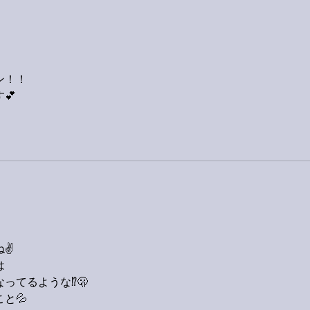
ン！！
💕
✌️
は
てるような⁉️🫢
と💦