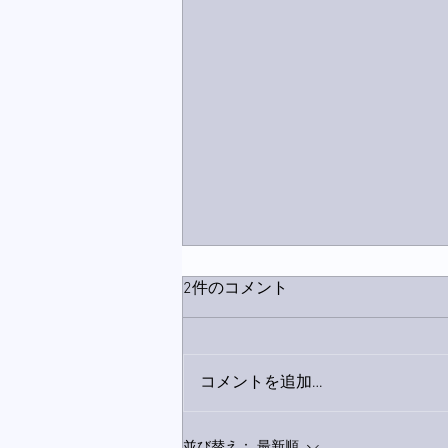
2件のコメント
コメントを追加…
9月23日「amiism」リリー
並び替え：
最新順