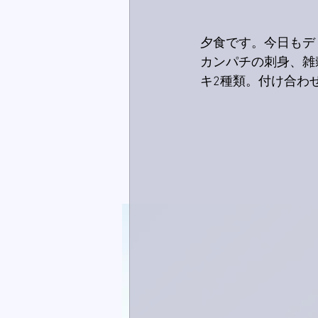
夕食です。今日もデ
カンパチの刺身、雑
キ2種類。付け合わ