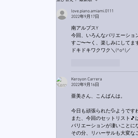
ス！
love.piano.amiami.0111
2022年9月17日
南アルプスY
今回、いろんなバリエーショ
すご〜〜く、楽しみにしてます
ドキドキワクワク＼(^o^)／
いいね！
返信
Keroyon Carrera
2022年9月16日
亜美さん、こんばんは。
今日も頑張られた💦ようですね
また、今回のセットリスト🎵
バリエーションが凄いことになっ
その分、リハーサルも大変なこ