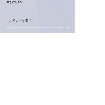
3件のコメント
巨大なイタチき
コメントを追加…
9月23日「amiism」リリー
ス！
最新順
love-piano.amiami.0111
2021年3月25日
南アルプスY
炎の料理人！素敵✨✨
お肉、焼く前、焼いた後両方美味しそう⤴⤴
で、週末は、うちもちょっと奮発して美味し
いお肉にしようかなぁ(^.^)
いいね！
返信
love-piano.amiami.0111
2021年3月25日