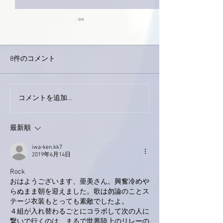
8件のコメント
巨大なイタチき
コメントを追加…
9月23日「amiism」リリー
ス！
最新順
iwa-ken.kk7
2019年6月14日
Rock
おはようございます、亜美さん。興奮冷めや
らぬまま朝を迎えました。歌は勿論のことス
テージ衣装もとっても素敵でしたよ。
４組が入れ替わるごとにコラボして次の人に
繋いで行くのは、まるで世界陸上のリレーの