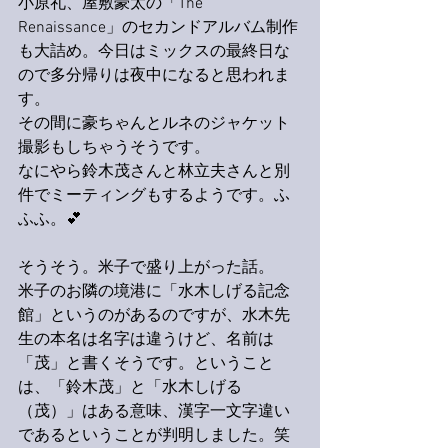
小原礼、屋敷豪太の「The 
Renaissance」のセカンドアルバム制作
も大詰め。今日はミックスの最終日な
ので多分帰りは夜中になると思われま
す。
その間に豪ちゃんとルネのジャケット
撮影もしちゃうそうです。
なにやら鈴木茂さんと林立夫さんと別
件でミーティングもするようです。ふ
ふふ。💕
そうそう。米子で盛り上がった話。
米子のお隣の境港に「水木しげる記念
館」というのがあるのですが、水木先
生の本名は名字は違うけど、名前は
「茂」と書くそうです。ということ
は、「鈴木茂」と「水木しげる
（茂）」はある意味、漢字一文字違い
であるということが判明しました。笑