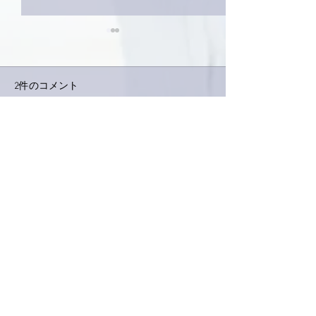
2件のコメント
コメントを追加…
家レコーディング無事終
9月23日「amii
了。
ス！
最新順
love.piano.amiami.0111
2023年1月14日
南アルプスY
寿司飯でピザ！！
いけるんですね〜びっくり(・o・)
いいね！
返信