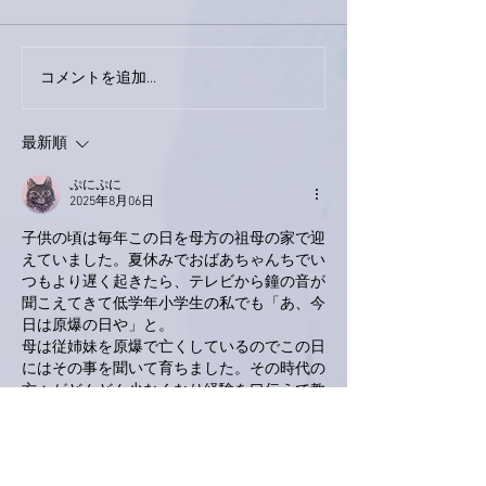
今日は取材でし
巨大なイタチきゅうり。
コメントを追加…
最新順
ぷにぷに
2025年8月06日
子供の頃は毎年この日を母方の祖母の家で迎
えていました。夏休みでおばあちゃんちでい
つもより遅く起きたら、テレビから鐘の音が
聞こえてきて低学年小学生の私でも「あ、今
日は原爆の日や」と。
母は従姉妹を原爆で亡くしているのでこの日
にはその事を聞いて育ちました。その時代の
方々がどんどん少なくなり経験を口伝えで教
えてくれる人がどんどん減っているんやなと
肌で感じています。
伝えていかんとあきませんね。
お〜っ！音作りはそろそろ臨月を迎えるんで