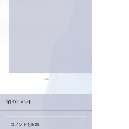
3件のコメント
今日は取材でし
巨大なイタチきゅうり。
コメントを追加…