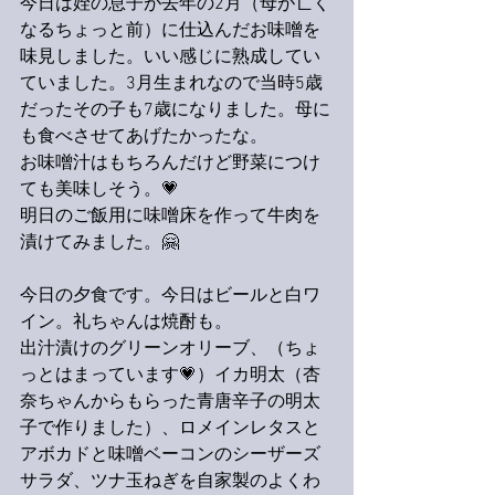
今日は姪の息子が去年の2月（母が亡く
なるちょっと前）に仕込んだお味噌を
味見しました。いい感じに熟成してい
ていました。3月生まれなので当時5歳
だったその子も7歳になりました。母に
も食べさせてあげたかったな。
お味噌汁はもちろんだけど野菜につけ
ても美味しそう。💗
明日のご飯用に味噌床を作って牛肉を
漬けてみました。🤗
今日の夕食です。今日はビールと白ワ
イン。礼ちゃんは焼酎も。
出汁漬けのグリーンオリーブ、（ちょ
っとはまっています💗）イカ明太（杏
奈ちゃんからもらった青唐辛子の明太
子で作りました）、ロメインレタスと
アボカドと味噌ベーコンのシーザーズ
サラダ、ツナ玉ねぎを自家製のよくわ