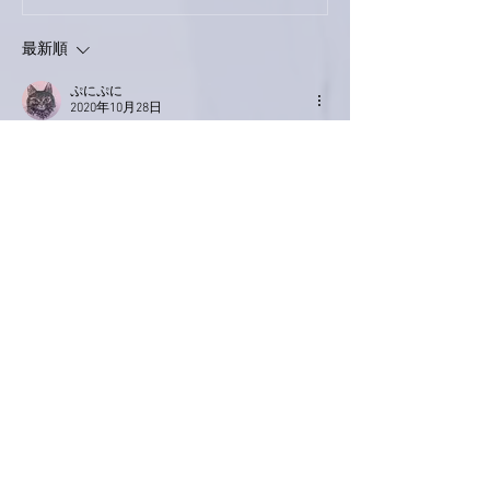
最新順
ぷにぷに
2020年10月28日
５歳にして味噌を仕込むとは！
お母さまお味見は難しいとしても香りは楽し
んでおられるのではないでしょうか？ニコニ
コされているのが目に浮かびます🥰
いいね！
返信
Keroyon Carrera
2020年10月27日
亜美さん、こんばんは。
まだまだ、筋肉痛⚡️は引っ張っらしゃいます
ね😄
ホント、「塗り」作業はスクワットをずっと
しながら、筋トレマシーンをやってる感覚で