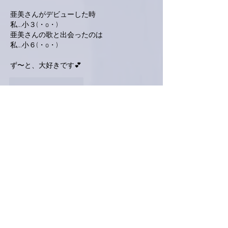
亜美さんがデビューした時
私…小３(・o・)
亜美さんの歌と出会ったのは
私…小６(・o・)
ず〜と、大好きです💕
いいね！
返信
かつじぃ@舞夢
2023年3月21日
今、WBC準決勝のメキシコ戦を観戦していま
す。🖥️
3-0で負けていますが、日本の勝利を確信し
ています。😃
いいね！
返信
かつじぃ@舞夢
2023年3月21日