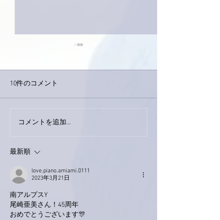
10件のコメント
巨大なイタチき
コメントを追加…
9月23日「amiism」リリー
ス！
最新順
love.piano.amiami.0111
2023年3月21日
南アルプスY
尾崎亜美さん！45周年
おめでとうございます🎊