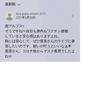
最新順
love.piano.amiami.0111
2021年6月26日
南アルプスY
そうですね〜自分も身内もワクチン接種
していると安心感はありますよね。
秋には安心して、ぜひ亜美さんのライブに参
加したいのです。願いが叶うといいなぁ🌟
亜美さん、コロナ前からマスク着用でしたよ
ね☺
昨日ルッコラの種を蒔きました。
プランター３つ！
明日は荒れ模様みたいなので、、
軒下に避難しました。
早く🌱がでないかなぁ〜
楽しみ↑
いいね！
返信