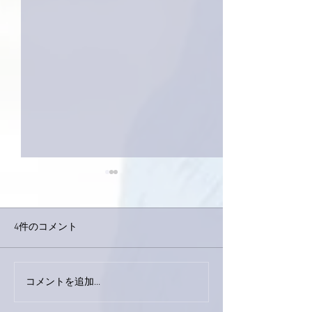
4件のコメント
コメントを追加…
家レコーディング無事終
9月23日「amii
了。
ス！