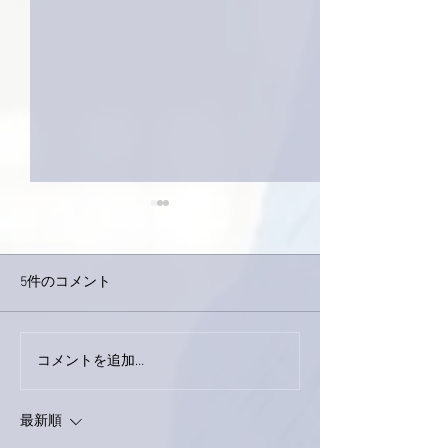
5件のコメント
今日は取材でし
巨大なイタチきゅうり。
コメントを追加…
最新順