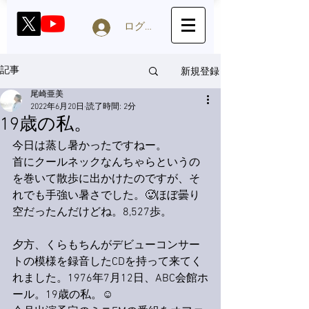
ログイン
新規登録
記事
尾崎亜美
2022年6月20日
読了時間: 2分
19歳の私。
今日は蒸し暑かったですねー。
首にクールネックなんちゃらというの
を巻いて散歩に出かけたのですが、そ
れでも手強い暑さでした。🥵ほぼ曇り
空だったんだけどね。8,527歩。
夕方、くらもちんがデビューコンサー
トの模様を録音したCDを持って来てく
れました。1976年7月12日、ABC会館ホ
ール。19歳の私。☺️