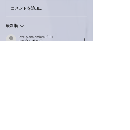
巨大なイタチき
コメントを追加…
9月23日「amiism」リリー
ス！
最新順
love-piano.amiami.0111
2020年12月03日
南アルプスY
ど根性風船、本当に健気ですね❤凄いです
✨✨
最近は、マスク作りにハマってます。亜美さ
んの曲を聴きながら～
帰ってきた主人！ちょうど「ここが楽園」が
流れていて、「わぁ⤴⤴懐かしい、全部歌えち
ゃう🎵」って！その後も「鐘をならして」や
「JUDY」「愛に恋」などしみじみ二人で聴
きました(^.^)
いいね！
返信