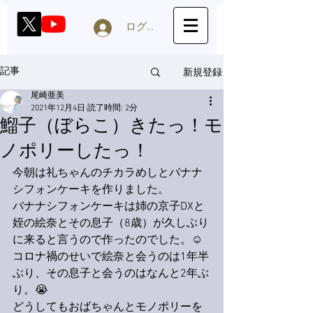
ログイン
新規登録
記事
尾崎亜美
2021年12月4日
読了時間: 2分
鰡子（ぼらこ）きたっ！モ
ノポリーしたっ！
今朝は礼ちゃんのチカラめしとバナナ
シフォンケーキを作りました。
バナナシフォンケーキは姉の京子DXと
姪の絵奈とその息子（8歳）が久しぶり
に来ると言うので作ったのでした。☺️
コロナ禍のせいで絵奈と会うのは1年半
ぶり、その息子と会うのはなんと2年ぶ
り。😭
どうしてもおばちゃんとモノポリーを