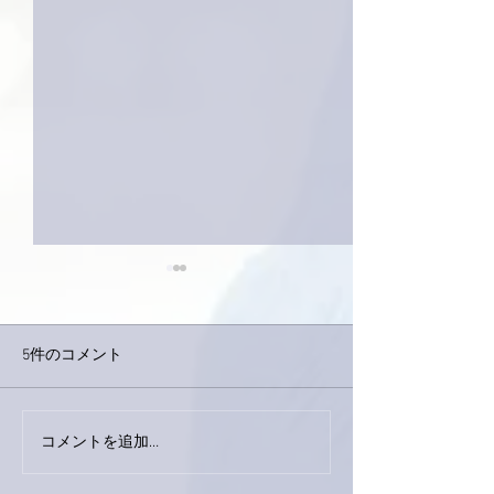
5件のコメント
コメントを追加…
家レコーディング無事終
9月23日「amii
了。
ス！