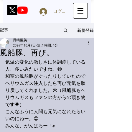
ログイン
新規登録
記事
尾崎亜美
2024年10月9日
読了時間: 1分
風船豚、再び。
気温の変化の激しさに体調崩している
人、多いみたいですね。😅
和室の風船豚がぐったりしていたので
ヘリウムガス注入したら再び元気を取
り戻してくれました。🤓（風船豚もヘ
リウムガスもファンの方からの頂き物
です💗）
こんなふうに人間も元気になれたらい
いのにねー。😊
みんな、がんばろー！✊