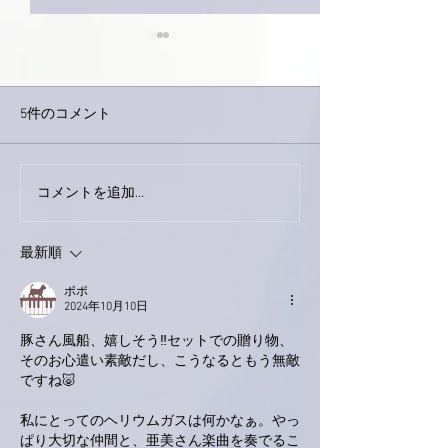
5件のコメント
下駄箱がスッキリ〜。
コメントを追加…
家レコーディン
了。
最新順
ポポ
2024年10月10日
豚さん風船、嬉しそう‼️セットでの贈り物、
そのお心遣い素敵だし、こうなるともう無敵
ですね🐷
私にとってのヘリウムガスは何かなぁ。やっ
ぱり大切な仲間と、亜美さん楽曲を奏でるこ