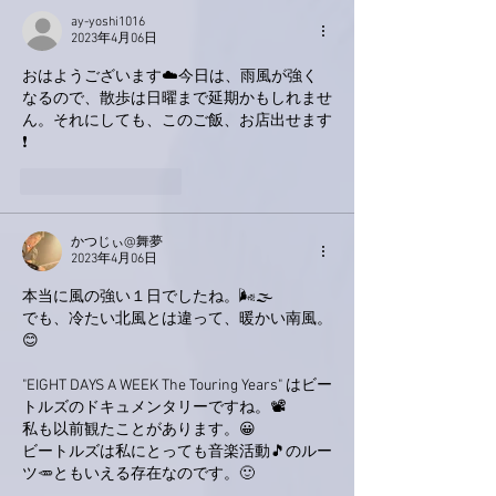
ay-yoshi1016
2023年4月06日
おはようございます☁️今日は、雨風が強く
なるので、散歩は日曜まで延期かもしれませ
ん。それにしても、このご飯、お店出せます
❗
いいね！
返信
かつじぃ@舞夢
2023年4月06日
本当に風の強い１日でしたね。🌬️🌫️
でも、冷たい北風とは違って、暖かい南風。
😊
"EIGHT DAYS A WEEK The Touring Years" はビー
トルズのドキュメンタリーですね。📽️
私も以前観たことがあります。😀
ビートルズは私にとっても音楽活動🎵のルー
ツ🥕ともいえる存在なのです。🙂