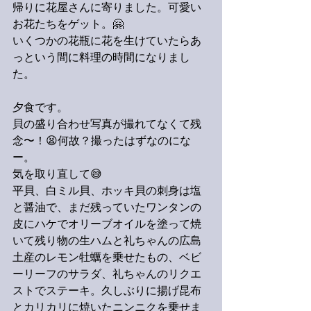
帰りに花屋さんに寄りました。可愛い
お花たちをゲット。🤗
いくつかの花瓶に花を生けていたらあ
っという間に料理の時間になりまし
た。
夕食です。
貝の盛り合わせ写真が撮れてなくて残
念〜！😫何故？撮ったはずなのにな
ー。
気を取り直して😅
平貝、白ミル貝、ホッキ貝の刺身は塩
と醤油で、まだ残っていたワンタンの
皮にハケでオリーブオイルを塗って焼
いて残り物の生ハムと礼ちゃんの広島
土産のレモン牡蠣を乗せたもの、ベビ
ーリーフのサラダ、礼ちゃんのリクエ
ストでステーキ。久しぶりに揚げ昆布
とカリカリに焼いたニンニクを乗せま