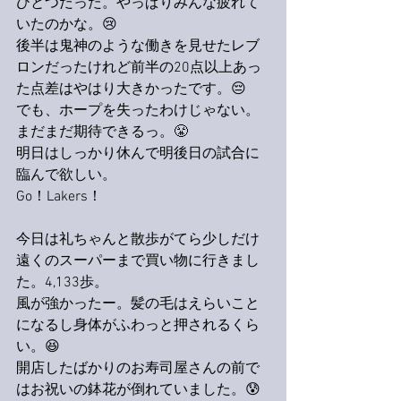
ひとつだった。やっぱりみんな疲れて
いたのかな。😢
後半は鬼神のような働きを見せたレブ
ロンだったけれど前半の20点以上あっ
た点差はやはり大きかったです。😔
でも、ホープを失ったわけじゃない。
まだまだ期待できるっ。😤
明日はしっかり休んで明後日の試合に
臨んで欲しい。
Go！Lakers！
今日は礼ちゃんと散歩がてら少しだけ
遠くのスーパーまで買い物に行きまし
た。4,133歩。
風が強かったー。髪の毛はえらいこと
になるし身体がふわっと押されるくら
い。😆
開店したばかりのお寿司屋さんの前で
はお祝いの鉢花が倒れていました。😰