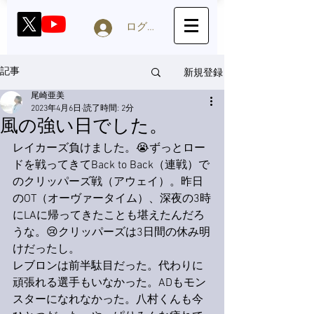
ログイン
新規登録
記事
尾崎亜美
2023年4月6日
読了時間: 2分
風の強い日でした。
レイカーズ負けました。😭ずっとロー
ドを戦ってきてBack to Back（連戦）で
のクリッパーズ戦（アウェイ）。昨日
のOT（オーヴァータイム）、深夜の3時
にLAに帰ってきたことも堪えたんだろ
うな。😢クリッパーズは3日間の休み明
けだったし。
レブロンは前半駄目だった。代わりに
頑張れる選手もいなかった。ADもモン
スターになれなかった。八村くんも今