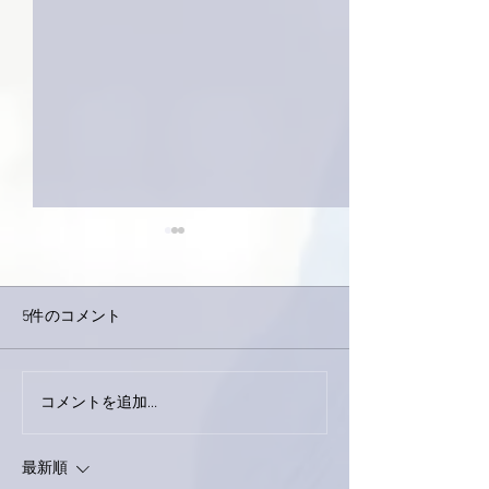
5件のコメント
コメントを追加…
家レコーディング無事終
9月23日「amii
了。
ス！
最新順