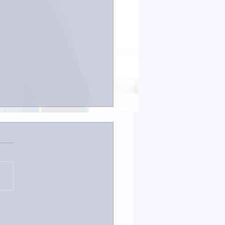
なイタチきゅうり。