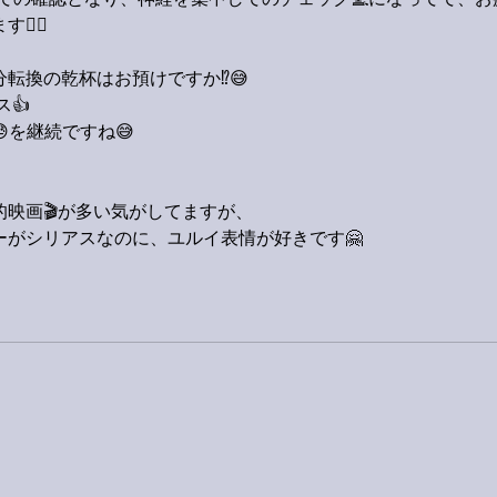
ての確認となり、神経を集中してのチェック💻になってて、お
‍♂️
転換の乾杯はお預けですか⁉️😅
ス👍
を継続ですね😅
映画🎬が多い気がしてますが、
ーがシリアスなのに、ユルイ表情が好きです🤗