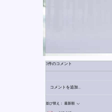
3件のコメント
コメントを追加…
家レコーディング無事終了。
並び替え：
最新順