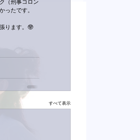
ク（刑事コロン
かったです。
張ります。🤓
すべて表示