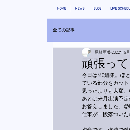
HOME
NEWS
BLOG
LIVE SCHED
全ての記事
尾崎亜美
2022年5
頑張って
今日はMC編集。ほ
ている部分をカット
思ったよりも大変。
あとは来月出演予定
お答えしました。
仕事が一段落ついた