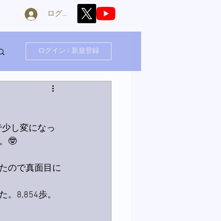
ログイン
ログイン / 新規登録
で少し変になっ
🤓
たので真面目に
8,854歩。