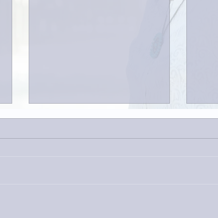
巨大
9月23日「amiism」リリー
ス！