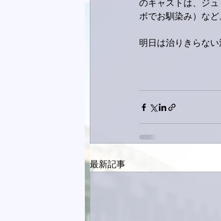
のキャストは、ジュ
ボでお馴染み）など
明日は治りきらない
最新記事