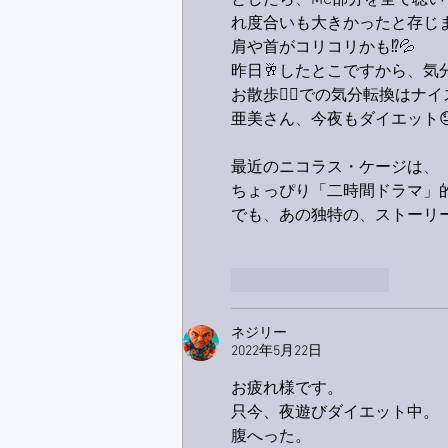
としたら、MC部分を全て聴い
れ度合いも大きかったと存じます
肩や首がコリコリかも⁉️💦
昨日🥂したとこですから、気分
お散歩🚶‍♂️での気分転換はナイ
亜美さん、今夜もダイエット
最近のニコラス・ケージは、
ちょっぴり「二時間ドラマ」的
でも、あの独特の、ストーリ
いいね！
返信
ネジリー
2022年5月22日
お疲れ様です。
只今、夜遊びダイエット中。
腹へった。