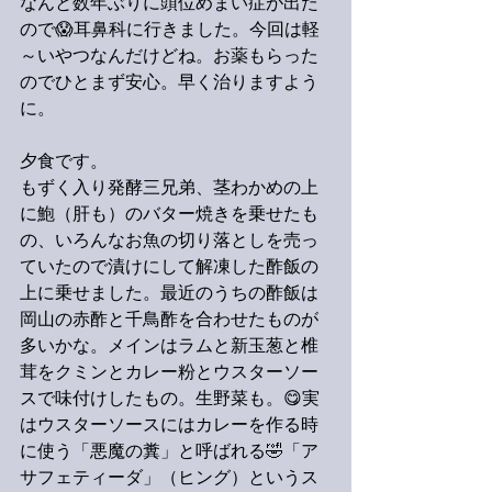
なんと数年ぶりに頭位めまい症が出た
ので😱耳鼻科に行きました。今回は軽
～いやつなんだけどね。お薬もらった
のでひとまず安心。早く治りますよう
に。
夕食です。
もずく入り発酵三兄弟、茎わかめの上
に鮑（肝も）のバター焼きを乗せたも
の、いろんなお魚の切り落としを売っ
ていたので漬けにして解凍した酢飯の
上に乗せました。最近のうちの酢飯は
岡山の赤酢と千鳥酢を合わせたものが
多いかな。メインはラムと新玉葱と椎
茸をクミンとカレー粉とウスターソー
スで味付けしたもの。生野菜も。😋実
はウスターソースにはカレーを作る時
に使う「悪魔の糞」と呼ばれる🤣「ア
サフェティーダ」（ヒング）というス