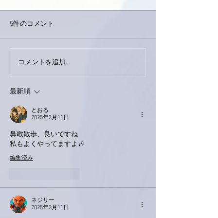
5件のコメント
外録音終了！
今日は取材でした。
コメントを追加…
最新順
とおる
2025年3月11日
鼻歌散歩、良いですね
私もよくやってますよ🎶
編集済み
いいね！
返信
ネジリー
2025年3月11日