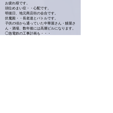
お疲れ様です。
頭位めまい症・・心配です。
明後日、地元商店街の会合です。
伏魔殿・・長老達とバトルです。
子供の頃から通っていた中華屋さん・鰻屋さ
ん・酒場、数年後には高層ビルになります。
◯急電鉄の工事計画も・・・
資料を確認中。。
いいね！
返信
love.piano.amiami.0111
2025年3月11日
南アルプスＹ
私も亜美さんの歌声に「ん？」って
なってみたいなぁって思います😊
いいね！
返信
Keroyon Carrera
2025年3月10日