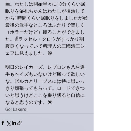
画。わたしは開始早々に10分くらい居
眠りを🥱礼ちゃんはわたしが復活して
から1時間くらい居眠りをしましたが😪
最後の派手なところはふたりで楽しく
（ホラーだけど）観ることができまし
た。✌️ラッセル・クロウがすっかり割
腹良くなっていて料理人の三國清三シ
ェフに見えました。😁
明日のレイカーズ、レブロンも八村選
手もヘイズもいないけど勝って欲しい
な。🥺ルカとリーブスには特に思いっ
きり頑張ってもらって。ロードできつ
いと思うけどここを乗り切ると自信に
なると思うのです。🤓
Go! Lakers!