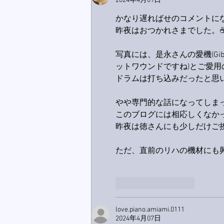
2024年4月09日
かなり遅ればせのコメントにな
昨夜はおつかれさまでした。
写真には、是永さんの愛機(Gib
ットワウンドですね)とご愛用のベ
ドラムは打ち込みだったと思
やや専門的な話になってしまっ
このブログには相応しくなか
昨夜は徳さんにも少しだけご挨
ただ、直前のリハの機材にも
いいね！
返信
love.piano.amiami.0111
2024年4月07日