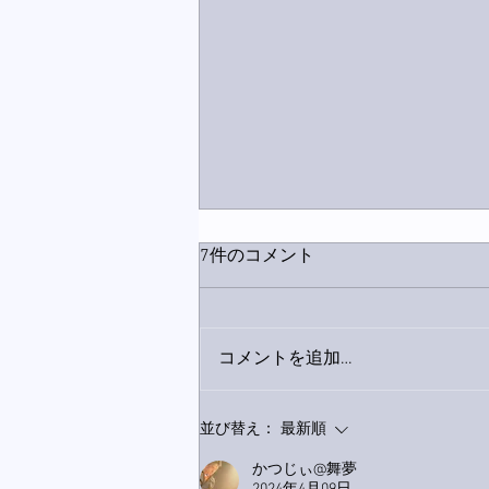
7件のコメント
コメントを追加…
9月23日「amiism」リリー
並び替え：
最新順
ス！
かつじぃ@舞夢