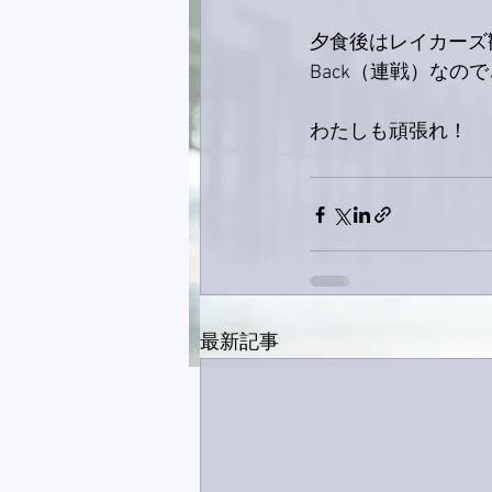
夕食後はレイカーズ観
Back（連戦）な
わたしも頑張れ！
最新記事