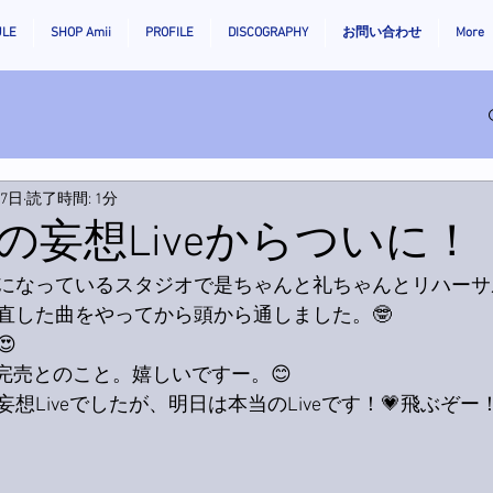
ULE
SHOP Amii
PROFILE
DISCOGRAPHY
お問い合わせ
More
月7日
読了時間: 1分
の妄想Liveからついに！
になっているスタジオで是ちゃんと礼ちゃんとリハーサ
直した曲をやってから頭から通しました。🤓

もほぼ完売とのこと。嬉しいですー。😊
想Liveでしたが、明日は本当のLiveです！💗飛ぶぞー