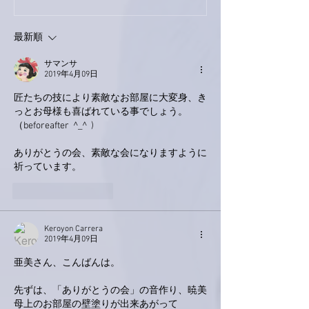
了。
最新順
サマンサ
2019年4月09日
匠たちの技により素敵なお部屋に大変身、き
っとお母様も喜ばれている事でしょう。
（beforeafter  ^_^  )
ありがとうの会、素敵な会になりますように
祈っています。
いいね！
返信
Keroyon Carrera
2019年4月09日
亜美さん、こんばんは。
先ずは、「ありがとうの会」の音作り、暁美
母上のお部屋の壁塗りが出来あがって