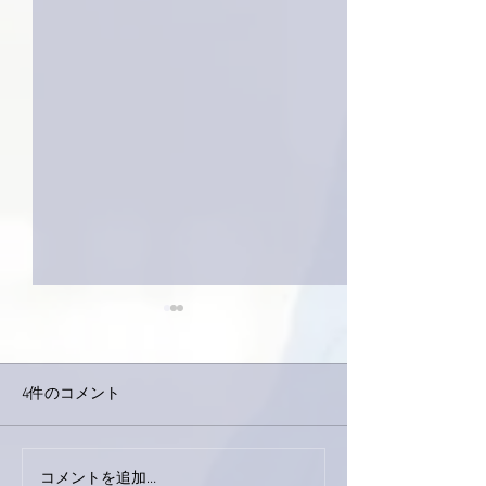
4件のコメント
下駄箱がスッキリ〜。
コメントを追加…
家レコーディン