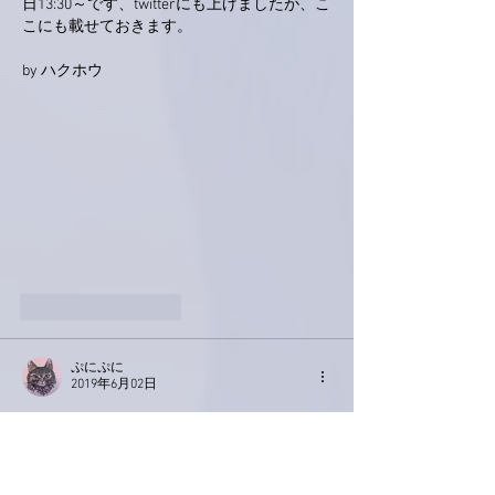
日13:30～です、twitterにも上げましたが、こ
こにも載せておきます。
by ハクホウ
いいね！
返信
ぷにぷに
2019年6月02日
こんばんは 亜美さん😊
お留守番お疲れさまです👮‍♀️
大坂なおみちゃん色々言われてますが、私が
なおみちゃんやったら「ほな、やってみい