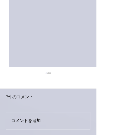
7件のコメント
今日は取材でし
巨大なイタチきゅうり。
コメントを追加…