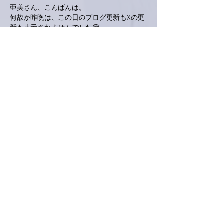
亜美さん、こんばんは。
何故か昨晩は、この日のブログ更新もXの更
新も表示されませんでした😅
ひょっとして、お疲れなのかなぁなんて思っ
てましたら、今夜はどちらも更新のお知らせ
があったのでお邪魔致しました。
すると、あら⁉️😵不思議‼️昨日分のブログの
み更新いただけてるではありませんか❣️
と言うわけで、先ずはこちらにお邪魔致しま
した🙋‍♂️
一日遅れで、失礼致しました😅
いいね！
返信
love.piano.amiami.0111
2025年5月09日
南アルプスＹ
私もカンガルーポーを検索してみました😊
、、私は見たことないかも…
元気にアレンジ頑張って下さい！
今から横浜へ行きます✨