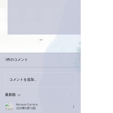
3件のコメント
外録音終了！
今日は取材でした。
コメントを追加…
最新順
Keroyon Carrera
2025年5月10日