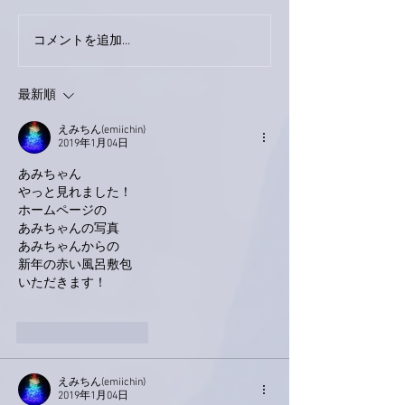
下駄箱がスッキリ〜。
コメントを追加…
家レコーディン
了。
最新順
えみちん(emiichin)
2019年1月04日
あみちゃん
やっと見れました！
ホームページの
あみちゃんの写真
あみちゃんからの
新年の赤い風呂敷包
いただきます！
いいね！
返信
えみちん(emiichin)
2019年1月04日