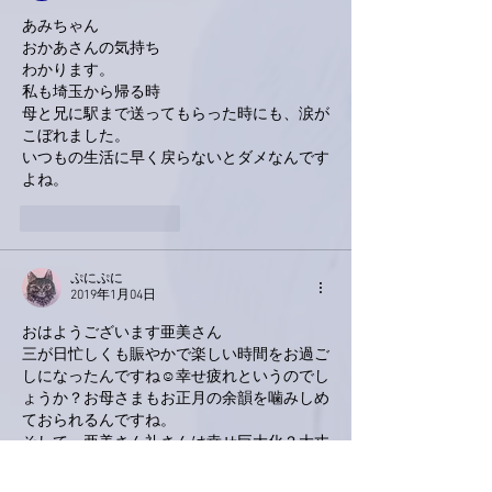
あみちゃん
おかあさんの気持ち
わかります。
私も埼玉から帰る時
母と兄に駅まで送ってもらった時にも、涙が
こぼれました。
いつもの生活に早く戻らないとダメなんです
よね。
いいね！
返信
ぷにぷに
2019年1月04日
おはようございます亜美さん
三が日忙しくも賑やかで楽しい時間をお過ご
しになったんですね☺️幸せ疲れというのでし
ょうか？お母さまもお正月の余韻を噛みしめ
ておられるんですね。
そして、亜美さん礼さんは幸せ巨大化？大丈
夫ですよ良い食事はすぐに元のからだに戻り
ますよ～✌️私の年中巨大化は戻る暇がありま