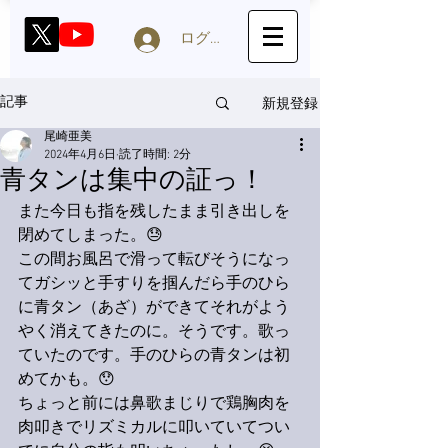
ログイン
新規登録
記事
尾崎亜美
2024年4月6日
読了時間: 2分
青タンは集中の証っ！
また今日も指を残したまま引き出しを
閉めてしまった。😓
この間お風呂で滑って転びそうになっ
てガシッと手すりを掴んだら手のひら
に青タン（あざ）ができてそれがよう
やく消えてきたのに。そうです。歌っ
ていたのです。手のひらの青タンは初
めてかも。😯
ちょっと前には鼻歌まじりで鶏胸肉を
肉叩きでリズミカルに叩いていてつい