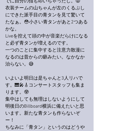
でに自分の指も叩いちゃったし。😝
衣装チームの山ちゃんが左のくるぶし
にできた派手目の青タンを見て驚いて
たなぁ。😳小さい青タンがあと2つある
かな。
Liveを控えて頭の中が音楽だらけになる
と必ず青タンが増えるのです。
一つのことに集中すると注意力散漫に
なるのは昔からの癖みたい。なかなか
治らない。😅
いよいよ明日は是ちゃんと3人リハで
す。🎹🎤🎸コンサートスタッフも集ま
ります。🤓
集中はしても無理はしないようにして
明後日のBillboard横浜に備えたいと思
います。新たな青タンも作らないぞ
ー！
ちなみに「青タン」というのはどうや