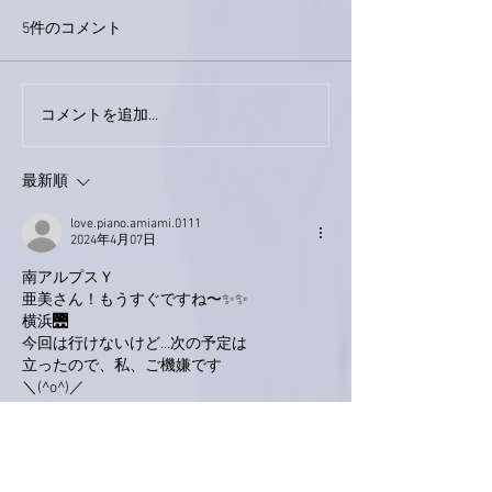
5件のコメント
巨大なイタチき
コメントを追加…
9月23日「amiism」リリー
ス！
最新順
love.piano.amiami.0111
2024年4月07日
南アルプスＹ
亜美さん！もうすぐですね〜✨✨
横浜🌉
今回は行けないけど…次の予定は
立ったので、私、ご機嫌です
＼(^o^)／
いいね！
返信
ネジリー