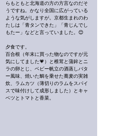
らもともと北海道の方の方言なのだそ
うですね。かなり全国に広がっている
ような気がしますが。京都生まれのわ
たしは「青タンできた」「青じんでし
もたー」などと言っていました。😊
夕食です。
百合根（年末に買った物なのですが元
気にしてました💗）と椎茸と蒲鉾とニ
ラの卵とじ、ベビー帆立の酒蒸しバタ
ー風味、焼いた鯛を乗せた蕎麦の実雑
炊、ラムカツ（薄切りのラムをスパイ
スで味付けして成形しました）とキャ
ベツとトマトと香菜。