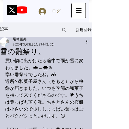
ログイン
新規登録
記事
尾崎亜美
2025年3月3日
読了時間: 2分
雪の雛祭り。
買い物に出かけたら途中で雨が雪に変
わりました。🌧→🌨❄️
寒い雛祭りでしたね。🎎
近所の和菓子屋さん（ちもと）から桜
餅が届きました。いつも季節の和菓子
を持って来てくださるのです。💗うち
は葉っぱも頂く派。ちもとさんの桜餅
は小さいので少ししょっぱい葉っぱご
とパクパクっといけます。😊