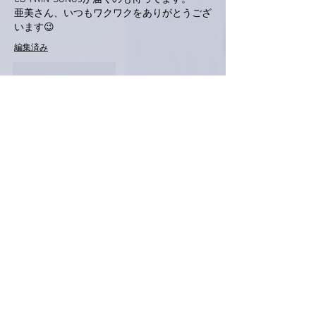
亜美さん、いつもワクワクをありがとうござ
います😉
編集済み
いいね！
返信
love.piano.amiami.0111
2025年3月03日
南アルプスＹ
保育所のひな祭り会でお雛様に
なりました😊
可愛いから、、ではなくて
小さいから抜擢されました、、
いいね！
返信
Keroyon Carrera
2025年3月03日
亜美さん、こんばんは。
今日は雪
☃️
になりそうとは聞いてたものの、