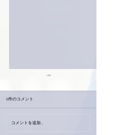
6件のコメント
今日は取材でし
巨大なイタチきゅうり。
コメントを追加…