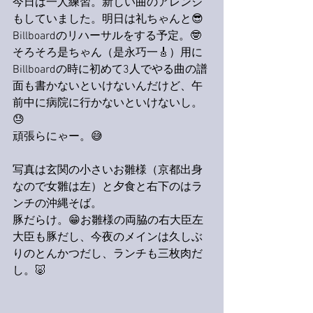
今日は一人練習。新しい曲のアレンジ
もしていました。明日は礼ちゃんと😎
Billboardのリハーサルをする予定。🤓
そろそろ是ちゃん（是永巧一🎸）用に
Billboardの時に初めて3人でやる曲の譜
面も書かないといけないんだけど、午
前中に病院に行かないといけないし。
😓
頑張らにゃー。😅
写真は玄関の小さいお雛様（京都出身
なので女雛は左）と夕食と右下のはラ
ンチの沖縄そば。
豚だらけ。😁お雛様の両脇の右大臣左
大臣も豚だし、今夜のメインは久しぶ
りのとんかつだし、ランチも三枚肉だ
し。🐷