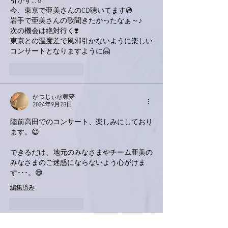
引かず…💧
今、東京で亜美さんのCD聴いてます💿
岩手で亜美さんの歌聞きたかったなぁ～♪
次の機会は絶対行く❣️
東京との温度差で風邪引かないように楽しい
コンサートとなりますように🤗
いいね！
返信
かつじぃ@舞夢
2024年9月28日
陸前高田でのコンサート、楽しみにしており
ます。😃
できるだけ、地元のみなさまやチーム亜美の
みなさまのご迷惑にならないよう心がけま
す･･･。😅
編集済み
いいね！
返信