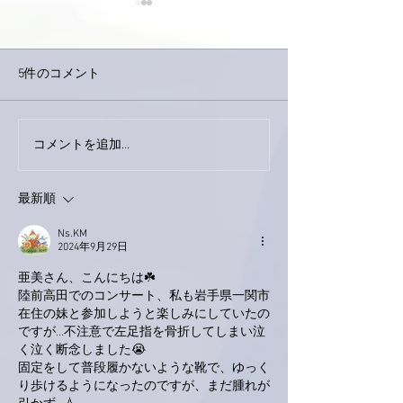
5件のコメント
今日は取材でし
巨大なイタチきゅうり。
コメントを追加…
最新順
Ns.KM
2024年9月29日
亜美さん、こんにちは☘️
陸前高田でのコンサート、私も岩手県一関市
在住の妹と参加しようと楽しみにしていたの
ですが…不注意で左足指を骨折してしまい泣
く泣く断念しました😭
固定をして普段履かないような靴で、ゆっく
り歩けるようになったのですが、まだ腫れが