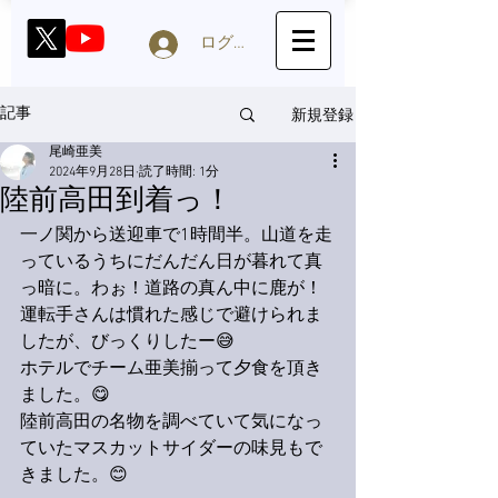
ログイン
新規登録
記事
尾崎亜美
2024年9月28日
読了時間: 1分
陸前高田到着っ！
一ノ関から送迎車で1時間半。山道を走
っているうちにだんだん日が暮れて真
っ暗に。わぉ！道路の真ん中に鹿が！
運転手さんは慣れた感じで避けられま
したが、びっくりしたー😅
ホテルでチーム亜美揃って夕食を頂き
ました。😋
陸前高田の名物を調べていて気になっ
ていたマスカットサイダーの味見もで
きました。😊