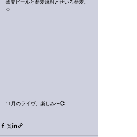
蕎麦ビールと蕎麦焼酎とせいろ蕎麦。
☺️
11月のライヴ、楽しみ〜💞