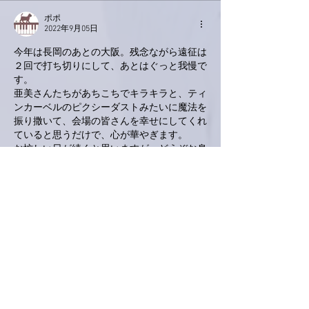
ポポ
2022年9月05日
今年は長岡のあとの大阪。残念ながら遠征は
２回で打ち切りにして、あとはぐっと我慢で
す。
亜美さんたちがあちこちでキラキラと、ティ
ンカーベルのピクシーダストみたいに魔法を
振り撒いて、会場の皆さんを幸せにしてくれ
ていると思うだけで、心が華やぎます。
お忙しい日が続くと思いますが、どうぞお身
体大切になさってください。
ステージ、うんと楽しみにしています。
いいね！
返信
love.piano.amiami.0111
2022年9月05日
南アルプスY
今日は…早めのblog更新ですね！