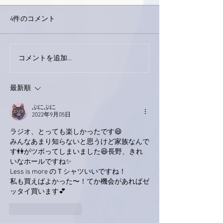
4件のコメント
巨大なイタチき
コメントを追加…
9月23日「amiism」リリー
ス！
最新順
ぷにぷに
2022年9月05日
ラジオ、とっても楽しかったです😄
みんなあまり知らないと思うけど家族なんで
す👫がツボってしまいました😆長野、きれ
いなホールですね✨
Less is more のＴシャツいいですね！
私も買えばよかった〜！てか機会があればゼ
ッタイ買います💕
いいね！
返信