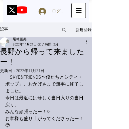
ログイン
新規登録
記事
尾崎亜美
2022年11月21日
読了時間: 2分
長野から帰って来ました
ー！
更新日：
2022年11月21日
「SKYE&FRIENDS〜僕たちとシティ・
ポップ」、おかげさまで無事に終了し
ました。
今日は最近には珍しく当日入りの当日
戻り。
みんな頑張ったー！✨
お客様も盛り上がってくださったー！
😍