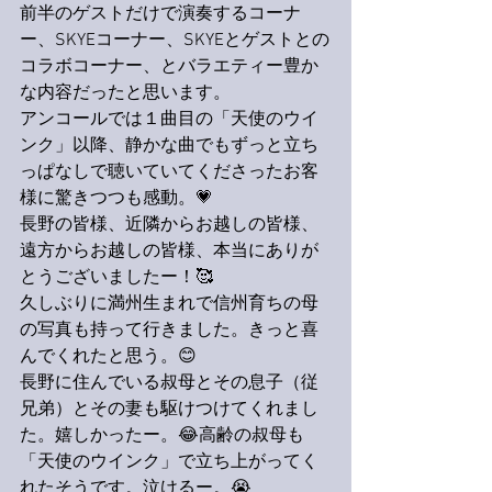
前半のゲストだけで演奏するコーナ
ー、SKYEコーナー、SKYEとゲストとの
コラボコーナー、とバラエティー豊か
な内容だったと思います。
アンコールでは１曲目の「天使のウイ
ンク」以降、静かな曲でもずっと立ち
っぱなしで聴いていてくださったお客
様に驚きつつも感動。💗
長野の皆様、近隣からお越しの皆様、
遠方からお越しの皆様、本当にありが
とうございましたー！🥰
久しぶりに満州生まれで信州育ちの母
の写真も持って行きました。きっと喜
んでくれたと思う。😊
長野に住んでいる叔母とその息子（従
兄弟）とその妻も駆けつけてくれまし
た。嬉しかったー。😂高齢の叔母も
「天使のウインク」で立ち上がってく
れたそうです。泣けるー。😭