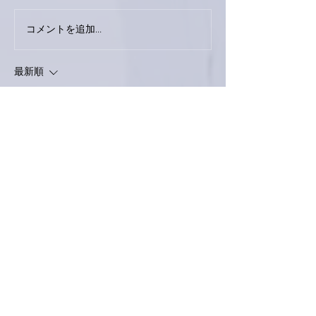
今日は取材でし
巨大なイタチきゅうり。
コメントを追加…
最新順
Keroyon Carrera
2022年11月20日
亜美さん、お帰りなさい🙋‍♂️
そして、お疲れ様てました❣️
てっきり、今日はお泊まりかと思ってました
が、やはり、新幹線🚄は便利ですね🤗
お帰りの車中は、予告通りの泡🥂で乾杯でし
たか⁉️
礼さんの、「まだ飲む。」はご帰宅されてか
らですよね⁉️🤣
日帰りでお疲れのことと思います。
ゆっくり、お身体を休めてあげて下さいませ
🙋‍♂️
いいね！
返信