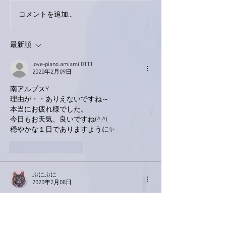
巨大なイタチき
コメントを追加…
9月23日「amiism」リリー
ス！
最新順
love-piano.amiami.0111
2020年2月09日
南アルプスY
理由が・・ありえないですね～
本当にお疲れ様でした。
今日もお天気、良いですね(^.^)
穏やかな１日でありますように✨
いいね！
返信
ぷにぷに
2020年2月08日
なっ、なんてアバウトなぁ〜💧
アメリカって凄い(笑)
大陸だから？