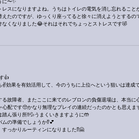
うに〜✨
ストレスになりますよね。うちはトイレの電気を消し忘れること
に替えたのですが、ゆっくり座ってると徐々に消えようとするの
なくなりました😂それはそれでちょっとストレスです🤣
す👍
ち✌️効果を有効活用して、今のうちに上位へという狙いは達成
する故障者、またここに来ての
レブロンの負傷退場は、本当に
ャ心配です🥺かなり無理なプレイの連続だったのかとも思えます
ん張り所‼️💦うまくいきますように🤲
ムの準備でしょうか⁉️💕
、すっかりルーティンになりました⁉️🤗