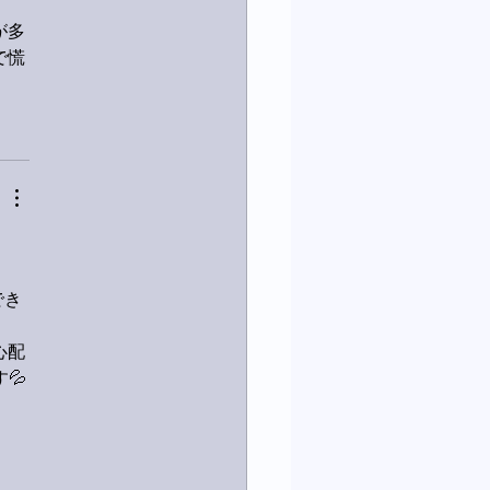
が多
で慌
でき
心配
💦