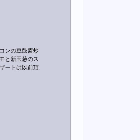
コンの豆鼓醬炒
モと新玉葱のス
ザートは以前頂