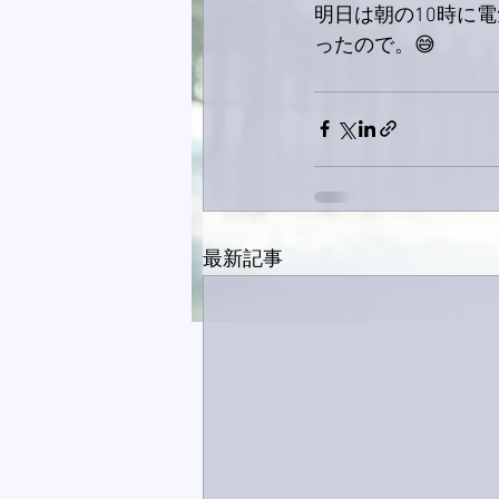
明日は朝の10時に
ったので。😅
最新記事