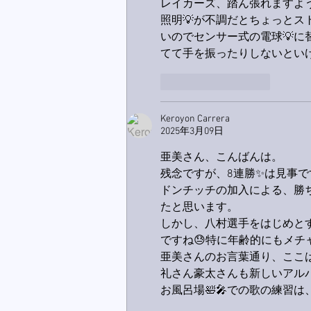
レイカーズ、踏ん張れますよ
照明💡が不調だとちょっと
いのでセンサー式の電球💡
てて手を振ったりしないといけ
いいね！
返信
Keroyon Carrera
2025年3月09日
亜美さん、こんばんは。
残念ですが、8連勝✨は見事で
ドンチッチの加入による、勝
たと思います。
しかし、八村選手をはじめと
ですね😓特に年齢的にもメチ
亜美さんのお言葉通り、ここは踏
礼さん豪太さんも新しいアルバ
お風呂場🛀🎤での歌の練習は