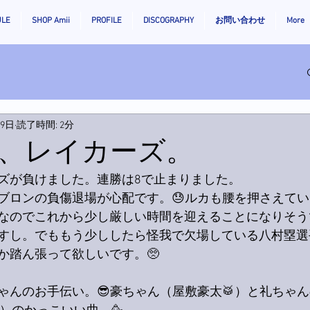
ULE
SHOP Amii
PROFILE
DISCOGRAPHY
お問い合わせ
More
月9日
読了時間: 2分
、レイカーズ。
ズが負けました。連勝は8で止まりました。
ブロンの負傷退場が心配です。😓ルカも腰を押さえてい
なのでこれから少し厳しい時間を迎えることになりそう
すし。でももう少ししたら怪我で欠場している八村塁選
か踏ん張って欲しいです。🥺
ゃんのお手伝い。😎豪ちゃん（屋敷豪太🥁）と礼ちゃ