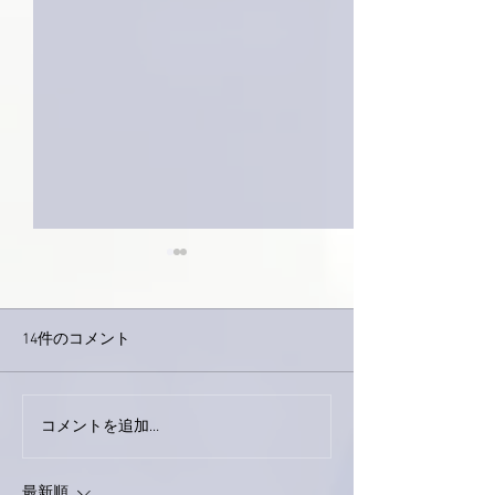
14件のコメント
コメントを追加…
家レコーディング無事終
9月23日「amii
了。
ス！
最新順