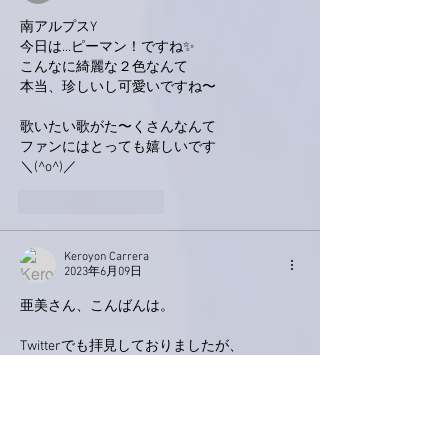
南アルプスY
今日は…ピーマン！ですね✨
こんなに綺麗な２色なんて
本当、珍しいし可愛いですね〜
歌いたい歌がた〜くさんなんて
ファンにはとっても嬉しいです
＼(^o^)／
いいね！
返信
Keroyon Carrera
2023年6月09日
亜美さん、こんばんは。
Twitterでも拝見しておりましたが、
何と赤緑のツートンカラーのピーマン🫑が採
れたんですね⁉️🫢
こんなに、綺麗にツートンカラーは初めて見
ました🙋‍♂️
それぞれを綺麗に半分に切って、ニコイチに