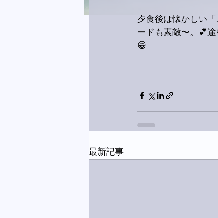
夕食後は懐かしい「
ードも素敵〜。💕
😁
最新記事