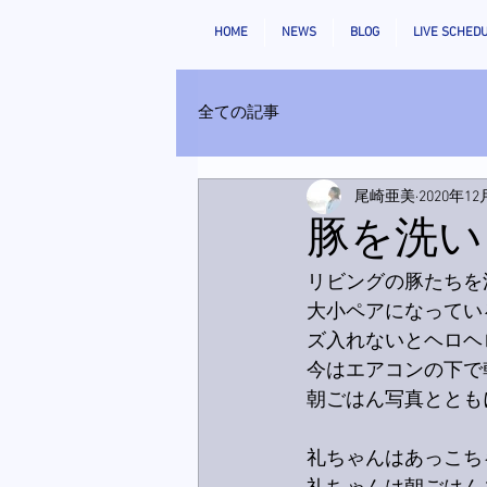
HOME
NEWS
BLOG
LIVE SCHED
全ての記事
尾崎亜美
2020年1
豚を洗い
リビングの豚たちを
大小ペアになってい
ズ入れないとヘロヘロ
今はエアコンの下で
朝ごはん写真ととも
礼ちゃんはあっこち