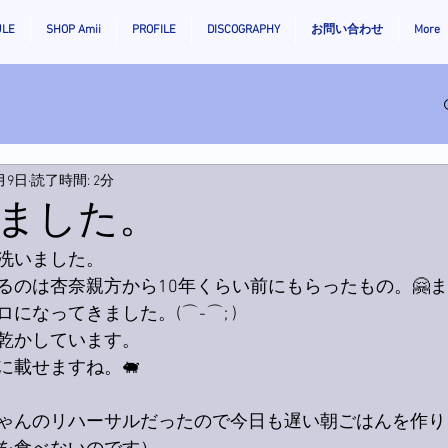
ULE
SHOP Amii
PROFILE
DISCOGRAPHY
お問い合わせ
More
2月9日
読了時間: 2分
ました。
洗いました。
るのは杏奈親方から10年くらい前にもらったもの。🤗
になってきました。(⌒-⌒; )
乾かしています。
に載せますね。🐖
ゃんのリハーサルだったので今日も遅い朝ごはんを作り