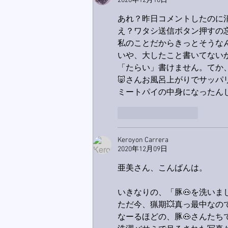
2020年12月10日
あれ？昨日コメントしたのに消
え？ワタシ送信ボタン押すの
私のことだからきっとそうなん
いや、大したこと書いてない
「たらい」書けません。てか、
🐷さんお風呂上がりでサッパ
ミートパイの中身になったんじ
いいね！
返信
Keroyon Carrera
2020年12月09日
亜美さん、こんばんは。
いきなりの、「豚🐽を洗いまし
ただ今、猟期💥真っ最中なの
なーるほどの、豚🐽さんたち