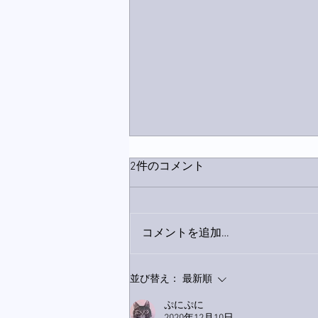
2件のコメント
コメントを追加…
家レコーディング無事終了。
並び替え：
最新順
ぷにぷに