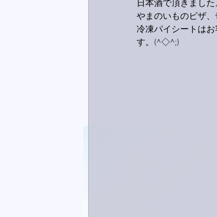
日本酒で頂きました
やまのいものピザ、
冷凍パイシートはお
す。(^◇^;)