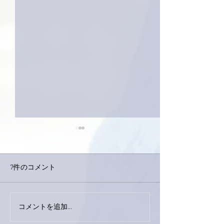
7件のコメント
コメントを追加…
家レコーディング無事終
9月23日「amii
了。
ス！