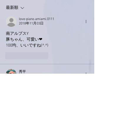
最新順
love-piano.amiami.0111
2018年11月03日
南アルプスY
豚ちゃん、可愛い❤
100均、いいですね(^.^)
いいね！
返信
秀平
2018年11月01日
100円ショップでこんな帽子が買えるんです
ねぇ🎵🎵
もともとこの豚さんが可愛いから、帽子のツ
バからのつぶらな瞳がイケてます！！
ブヒブヒ🐽🐽
ちなみに、ボクはハロウィンでのイベントは
ありませんでした💦💦