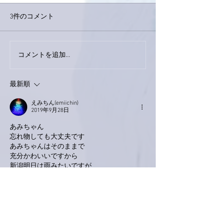
3件のコメント
今日は取材でし
巨大なイタチきゅうり。
コメントを追加…
最新順
えみちん(emiichin)
2019年9月28日
あみちゃん
忘れ物しても大丈夫です
あみちゃんはそのままで
充分かわいいですから
新潟明日は雨みたいですが
室内だから大丈夫ですね！
ディナーとショーの部屋が別って初めてなの
で
なんだかドキドキしています！