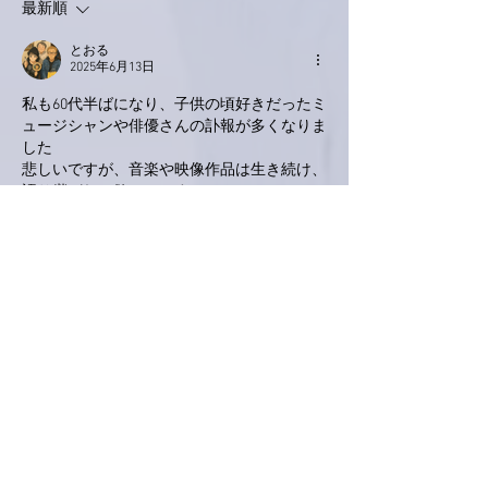
最新順
とおる
2025年6月13日
私も60代半ばになり、子供の頃好きだったミ
ュージシャンや俳優さんの訃報が多くなりま
した
悲しいですが、音楽や映像作品は生き続け、
語り継がれて欲しいです
亜美さんが調子良くなって、素敵なライブを
迎えられることを信じて思ってます🥰
いいね！
返信
Keroyon Carrera
2025年6月12日
亜美さん、こんばんは。
シングライクトーキングの西村智彦さんのこ
と、ネットで拝見しました。とても仲良しの