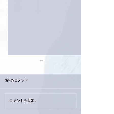
3件のコメント
巨大なイタチき
コメントを追加…
9月23日「amiism」リリー
ス！