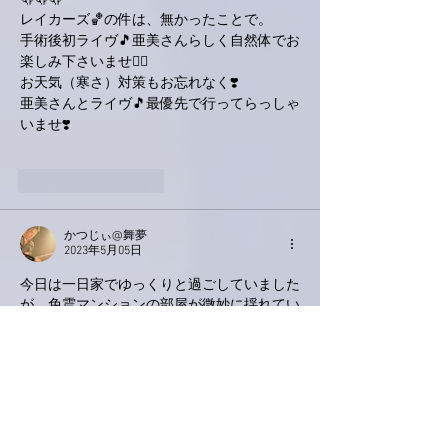
レイカーズ🏀の件は、無かったことで。
手術後初ライヴ🎵亜美さんらしく自然体でお
楽しみ下さいませ🙋‍♂️
お天気（寒さ）対策もお忘れなく❣️
亜美さんとライヴ🎵最優先で行ってらっしゃ
いませ❣️
いいね！
返信
かつじぃ@舞夢
2023年5月05日
今日は一日家でゆっくりと過ごしていました
が、免震マンションの部屋が微妙に揺れてい
るので慌ててテレビをつけたら石川県珠洲市
を中心に最大震度5強との速報。本当に驚き
ました。
岩瀬町は海沿いということもあり、すぐに津
波のことが頭に浮かびましたが、ニュースの
中で富山湾の津波の心配はないと知り、一安
心しました。