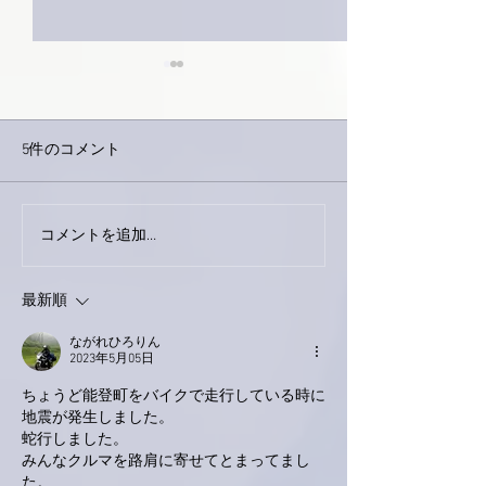
5件のコメント
外録音終了！
今日は取材でした。
コメントを追加…
最新順
ながれひろりん
2023年5月05日
ちょうど能登町をバイクで走行している時に
地震が発生しました。
蛇行しました。
みんなクルマを路肩に寄せてとまってまし
た。