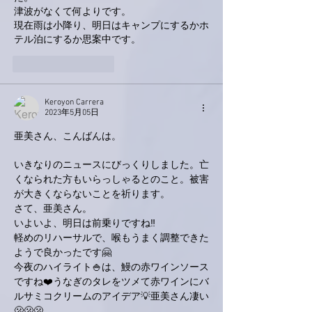
津波がなくて何よりです。
現在雨は小降り、明日はキャンプにするかホ
テル泊にするか思案中です。
いいね！
返信
Keroyon Carrera
2023年5月05日
亜美さん、こんばんは。
いきなりのニュースにびっくりしました。亡
くなられた方もいらっしゃるとのこと。被害
が大きくならないことを祈ります。
さて、亜美さん。
いよいよ、明日は前乗りですね‼️
軽めのリハーサルで、喉もうまく調整できた
ようで良かったです🤗
今夜のハイライト🍚は、鰻の赤ワインソース
ですね❤️うなぎのタレをツメて赤ワインにバ
ルサミコクリームのアイデア💡亜美さん凄い
🫢🫢🫢