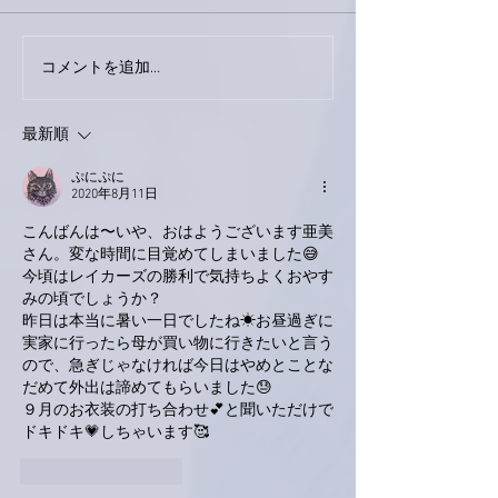
今日は取材でし
巨大なイタチきゅうり。
コメントを追加…
最新順
ぷにぷに
2020年8月11日
こんばんは〜いや、おはようございます亜美
さん。変な時間に目覚めてしまいました😅
今頃はレイカーズの勝利で気持ちよくおやす
みの頃でしょうか？
昨日は本当に暑い一日でしたね☀お昼過ぎに
実家に行ったら母が買い物に行きたいと言う
ので、急ぎじゃなければ今日はやめとことな
だめて外出は諦めてもらいました😓
９月のお衣装の打ち合わせ💕と聞いただけで
ドキドキ💗しちゃいます🥰
いいね！
返信