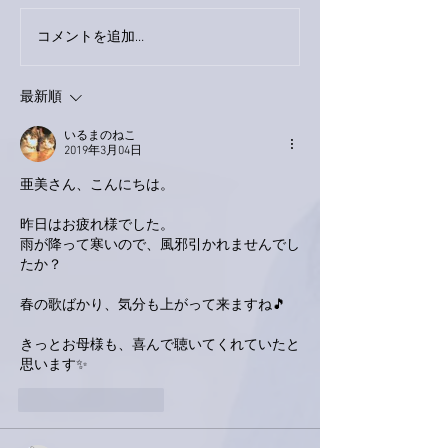
今日は取材でし
巨大なイタチきゅうり。
コメントを追加…
最新順
いるまのねこ
2019年3月04日
亜美さん、こんにちは。
昨日はお疲れ様でした。
雨が降って寒いので、風邪引かれませんでし
たか？
春の歌ばかり、気分も上がって来ますね🎵
きっとお母様も、喜んで聴いてくれていたと
思います✨
いいね！
返信