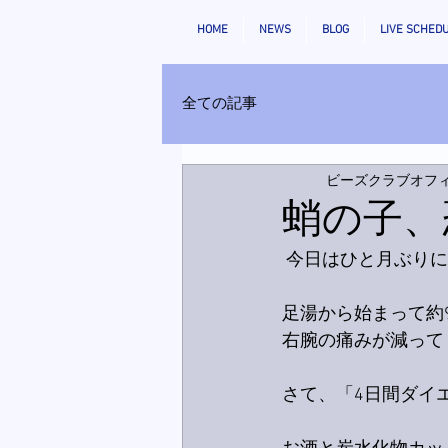
HOME
NEWS
BLOG
LIVE SCHED
全ての記事
ビーズクラブオフ
蛸の子、
 今日はひと月ぶり
足湯から始まって約
右腕の痛みが減って
さて、「4日間ダイ