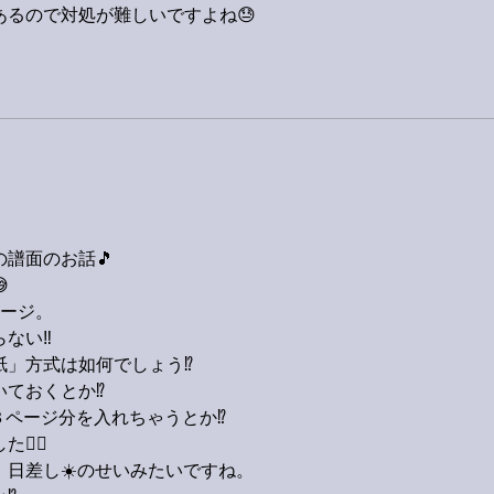
るので対処が難しいですよね😓
の譜面のお話🎵

ページ。
ない‼️
」方式は如何でしょう⁉️
ておくとか⁉️
３ページ分を入れちゃうとか⁉️
‍♂️
日差し☀️のせいみたいですね。