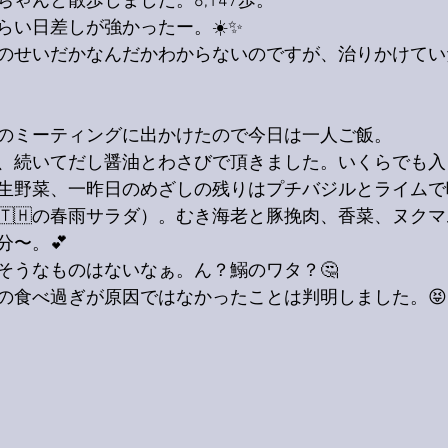
ゃんと散歩しました。8,147歩。
らい日差しが強かったー。☀️✨
のせいだかなんだかわからないのですが、治りかけてい
のミーティングに出かけたので今日は一人ご飯。
、続いてだし醤油とわさびで頂きました。いくらでも入
生野菜、一昨日のめざしの残りはプチバジルとライムで
🇹🇭の春雨サラダ）。むき海老と豚挽肉、香菜、ヌク
分〜。💕
そうなものはないなぁ。ん？鰯のワタ？🤔
の食べ過ぎが原因ではなかったことは判明しました。😝