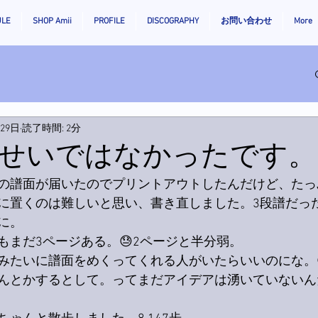
ULE
SHOP Amii
PROFILE
DISCOGRAPHY
お問い合わせ
More
月29日
読了時間: 2分
せいではなかったです。
の譜面が届いたのでプリントアウトしたんだけど、たっ
に置くのは難しいと思い、書き直しました。3段譜だった
に。
もまだ3ページある。😓2ページと半分弱。
みたいに譜面をめくってくれる人がいたらいいのにな。
んとかするとして。ってまだアイデアは湧いていないん