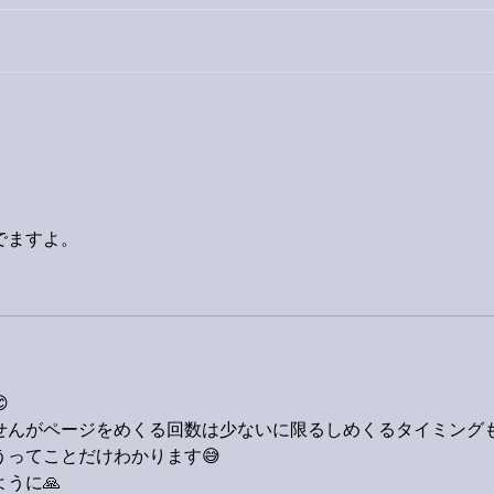
外録
今日は取材でした。
でますよ。

せんがページをめくる回数は少ないに限るしめくるタイミング
ってことだけわかります😅
うに🙏