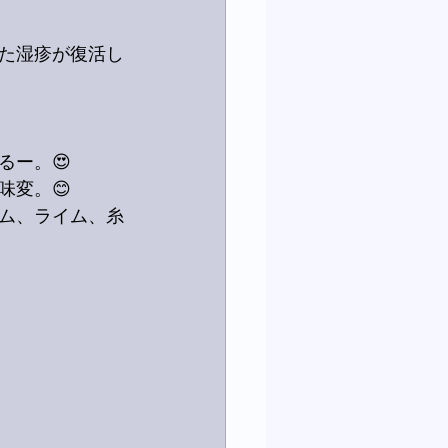
た湿疹が復活し
るー。😍
味変。😊
マム、ライム、糸