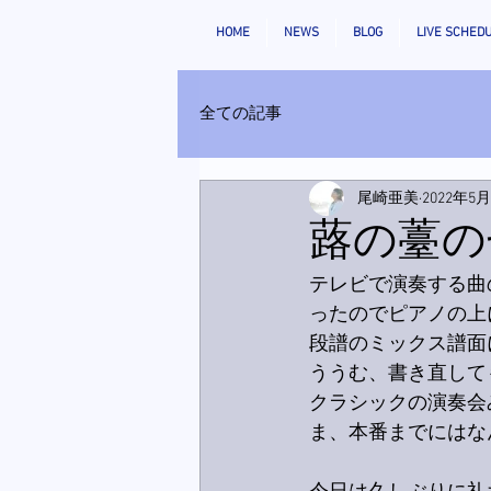
HOME
NEWS
BLOG
LIVE SCHED
全ての記事
尾崎亜美
2022年5
蕗の薹の
テレビで演奏する曲
ったのでピアノの上
段譜のミックス譜面
ううむ、書き直して
クラシックの演奏会
ま、本番までにはな