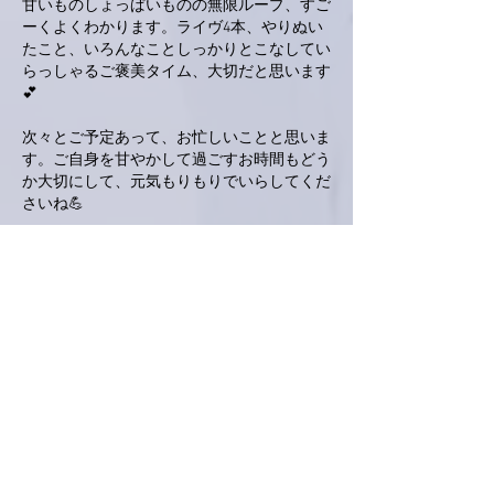
甘いものしょっぱいものの無限ループ、すご
ーくよくわかります。ライヴ4本、やりぬい
たこと、いろんなことしっかりとこなしてい
らっしゃるご褒美タイム、大切だと思います
💕
次々とご予定あって、お忙しいことと思いま
す。ご自身を甘やかして過ごすお時間もどう
か大切にして、元気もりもりでいらしてくだ
さいね💪
いいね！
返信
ネジリー
2024年4月15日
『自分に甘い』
基本、自分大好きです。
ここ観てる北海道の友達が、
白アスパラ、送ってくれるそうです♪
いいね！
返信