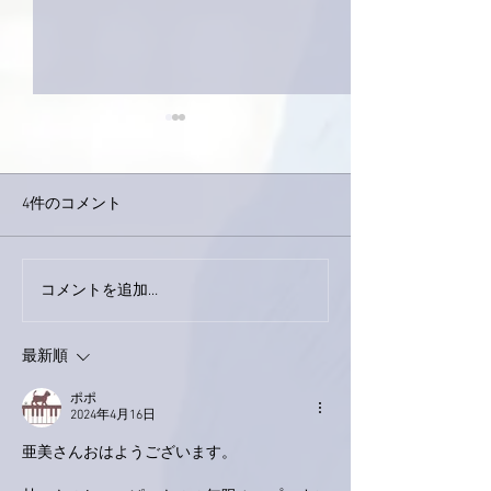
4件のコメント
コメントを追加…
家レコーディング無事終
9月23日「amii
了。
ス！
最新順
ポポ
2024年4月16日
亜美さんおはようございます。