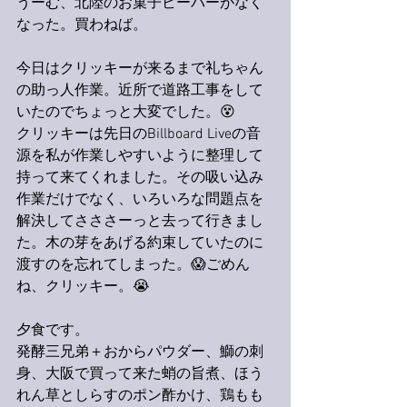
うーむ、北陸のお菓子ビーバーがなく
なった。買わねば。
今日はクリッキーが来るまで礼ちゃん
の助っ人作業。近所で道路工事をして
いたのでちょっと大変でした。😵
クリッキーは先日のBillboard Liveの音
源を私が作業しやすいように整理して
持って来てくれました。その吸い込み
作業だけでなく、いろいろな問題点を
解決してさささーっと去って行きまし
た。木の芽をあげる約束していたのに
渡すのを忘れてしまった。😱ごめん
ね、クリッキー。😭
夕食です。
発酵三兄弟＋おからパウダー、鰤の刺
身、大阪で買って来た蛸の旨煮、ほう
れん草としらすのポン酢かけ、鶏もも