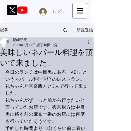
ログイン
新規登録
記事
尾崎亜美
2023年8月19日
読了時間: 2分
美味しいネパール料理を頂
いて来ました。
今日のランチは中目黒にある「ADI」と
いうネパール料理🇳🇵のレストラン。
礼ちゃんと杏奈親方と3人で行って来ま
した。
礼ちゃんがずーっと前から行きたいと
言っていたお店です。杏奈親方は中目
黒に移る前の麻布十番のお店には何度
も行っていたそうです。
予約した時間より10分くらい前に着い