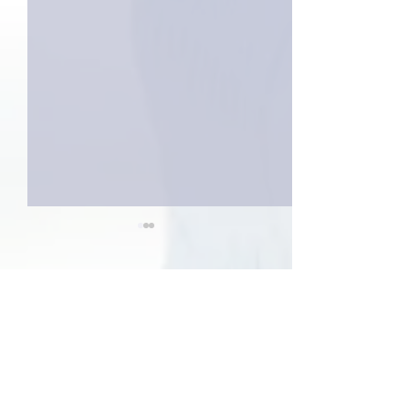
3件のコメント
今日は取材でし
巨大なイタチきゅうり。
コメントを追加…