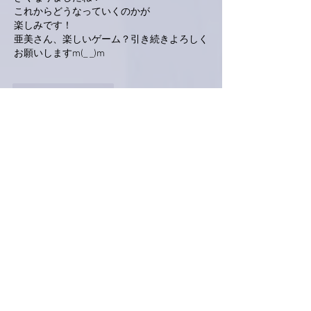
これからどうなっていくのかが
楽しみです！
亜美さん、楽しいゲーム？引き続きよろしく
お願いしますm(_ _)m
いいね！
返信
ポポ
2022年4月20日
むかご探しがゲームになってる😀
コンサートでの蒼夜曲の弾き語り、入魂ぶり
が半端なくて、会場の心鷲掴みされてました
よね。思い出すだけでもきゅんとなります。
出来上がり、引き継ぎ首をキリンにして、ゆ
っくり、そして心待ちにしています❣️
いいね！
返信