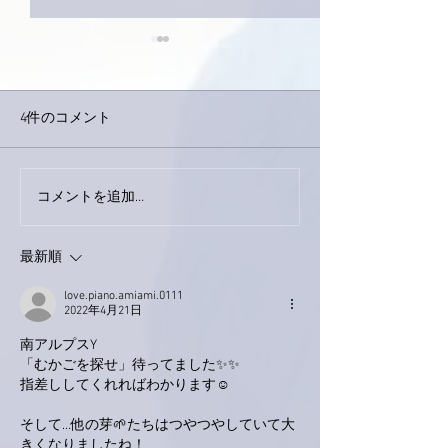
4件のコメント
今日は取材でし
巨大なイタチきゅうり。
コメントを追加…
最新順
love.piano.amiami.0111
2022年4月21日
南アルプスY
「むかごを探せ」待ってました✨✨
指差ししてくれればわかります☺
そして…他の芽🌱たちはつやつやしていて大
きくなりましたね！