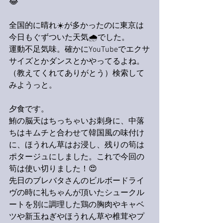
😂
全国的に晴れ☀️が多かったのに東京は
今日もぐずついた天気🌧でした。
運動不足気味。確かにYouTubeでエクサ
サイズとかダンスとかやってるよね。
（教えてくれてありがとう）検索して
みようっと。
夕食です。
鮪の脳天はちっちゃいお刺身に、中落
ちはキムチと合わせて韓国風の味付け
に、ほうれん草はお浸し、残りの筍は
ポタージュにしました。これで今回の
筍は使い切りました！😍
先日のブレバタさんのビルボードライ
ヴの時に礼ちゃんが頂いたシュークル
ートを別に調理した鶏の胸肉やキャベ
ツや新玉ねぎやほうれん草や椎茸やプ