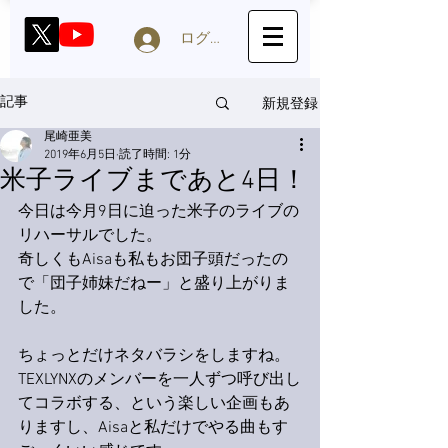
ログイン
新規登録
記事
尾崎亜美
2019年6月5日
読了時間: 1分
米子ライブまであと4日！
今日は今月9日に迫った米子のライブの
リハーサルでした。
奇しくもAisaも私もお団子頭だったの
で「団子姉妹だねー」と盛り上がりま
した。
ちょっとだけネタバラシをしますね。
TEXLYNXのメンバーを一人ずつ呼び出し
てコラボする、という楽しい企画もあ
りますし、Aisaと私だけでやる曲もす