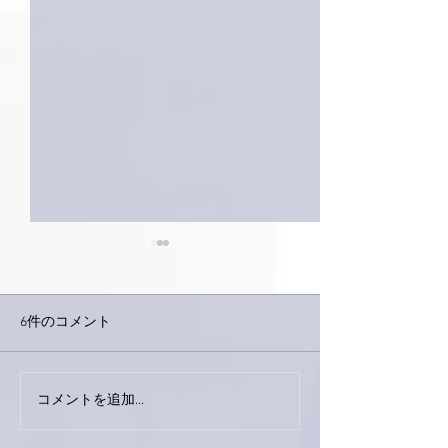
6件のコメント
巨大なイタチき
コメントを追加…
9月23日「amiism」リリー
ス！