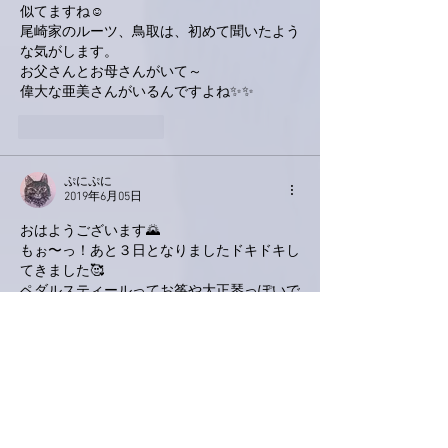
似てますね☺
尾崎家のルーツ、鳥取は、初めて聞いたよう
な気がします。
お父さんとお母さんがいて～
偉大な亜美さんがいるんですよね✨✨
いいね！
返信
ぷにぷに
2019年6月05日
おはようございます🌄
もぉ〜っ！あと３日となりましたドキドキし
てきました🥰
ペダルスティールってお筝や大正琴っぽいで
すね🎼
ギターを寝かせてる感じ？
子供の頃、夏休みに境港の大叔母の家に行っ
てたので米子は境港への通過点でした。ある
年、母ではなく親戚のお姉さんとそのお友達
に連れられて行ったのですが、お友達が「私