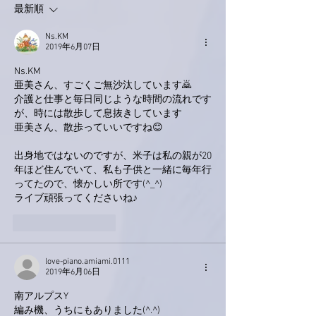
最新順
Ns.KM
2019年6月07日
Ns.KM
亜美さん、すごくご無沙汰しています🙇
介護と仕事と毎日同じような時間の流れです
が、時には散歩して息抜きしています
亜美さん、散歩っていいですね😊
出身地ではないのですが、米子は私の親が20
年ほど住んでいて、私も子供と一緒に毎年行
ってたので、懐かしい所です(^_^)
ライブ頑張ってくださいね♪
いいね！
返信
love-piano.amiami.0111
2019年6月06日
南アルプスY
編み機、うちにもありました(^.^)