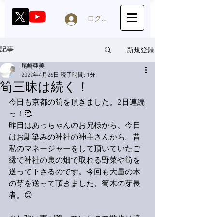
ログイン
新規登録
記事
尾崎亜美
2022年4月26日
読了時間: 1分
筍三昧は続く！
今日も京都の筍を頂きました。2日連続
っ！🥰
昨日はあっちゃんのお兄様から、今日
はお馴染みの神社の神主さんから。昔
私のマネージャーをして頂いていたご
縁で神社の裏の畑で取れる野菜や筍を
送って下さるのです。今回も大量の木
の芽を送って頂きました。筍木の芽長
者。😊