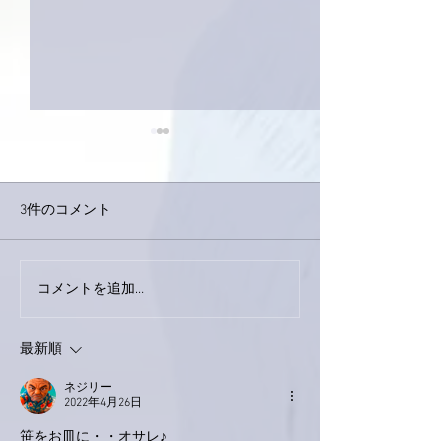
3件のコメント
コメントを追加…
家レコーディング無事終
9月23日「amii
了。
ス！
最新順
ネジリー
2022年4月26日
笹をお皿に・・オサレ♪