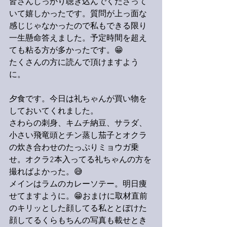
皆さんしっかり聴き込んでくださって
いて嬉しかったです。質問が上っ面な
感じじゃなかったので私もできる限り
一生懸命答えました。予定時間を超え
ても粘る方が多かったです。😁
たくさんの方に読んで頂けますよう
に。
夕食です。今日は礼ちゃんが買い物を
しておいてくれました。
さわらの刺身、キムチ納豆、サラダ、
小さい飛竜頭とチン蒸し茄子とオクラ
の炊き合わせのたっぷりミョウガ乗
せ。オクラ2本入ってる礼ちゃんの方を
撮ればよかった。😅
メインはラムのカレーソテー。明日痩
せてますように。😁おまけに取材直前
のキリッとした顔してる私ととぼけた
顔してるくらもちんの写真も載せとき