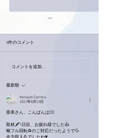
4件のコメント
巨大なイタチき
コメントを追加…
9月23日「amiism」リリー
ス！
最新順
Keroyon Carrera
2021年8月23日
亜美さん、こんばんは🙋‍♂️
取材🖋1日目、お疲れ様でした👍
喉フル回転♻︎のご対応だったようで💦
全力投入💪でしたね❣️