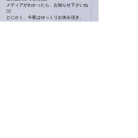
メディアがわかったら、お知らせ下さいね
🙋‍♂️
とにかく、今夜はゆっくりお休み頂き、
次回のテレビ📺収録も万全で臨んでください
ね🙋‍♂️
追伸。
緊張気味💦の亜美さんと、
⁉️って感じのくらもちん社長さんの対比が愉
快です😄
いいね！
返信
ぷにぷに
2021年8月23日
お疲れさまです亜美さん☺️
４社の取材どんなだったんでしょ？雑誌だっ
たら買いに走ります🏃💨
ラジオとかテレビもあったらいいな〜🥰情報
公開を首を長くしてお待ちしております💕