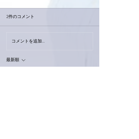
2件のコメント
コメントを追加…
家レコーディング無事終
9月23日「amii
了。
ス！
最新順
ぷにぷに
2022年9月03日
お疲れさまです亜美さん😊
わーい😄映画のタイトル、ちょっとだけお
役に立てた気がして嬉しいです🥰
穴子久しく食べてないなぁ〜うっ！お寿司屋
さんに行きたくなってきました😅それとプ
リン🍮我が家の近所にはセブンしかないので
会社の近くで探してみます「限定」って言葉
にすぐやられちゃいます(笑)
礼さんがコンビニでプリン🍮を品定めしてい