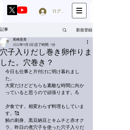
ログイン
新規登録
記事
尾崎亜美
2022年9月3日
読了時間: 1分
穴子入りだし巻き卵作りま
した。穴巻き？
今日も仕事と片付けに明け暮れまし
た。
大変だけどどちらも素敵な時間に向か
っていると思うので頑張ります。💪
夕食です。相変わらず料理もしていま
す。🥰
鮪の刺身、黒豆納豆とキムチと赤オク
ラ、昨日の煮穴子を使った穴子入りだ