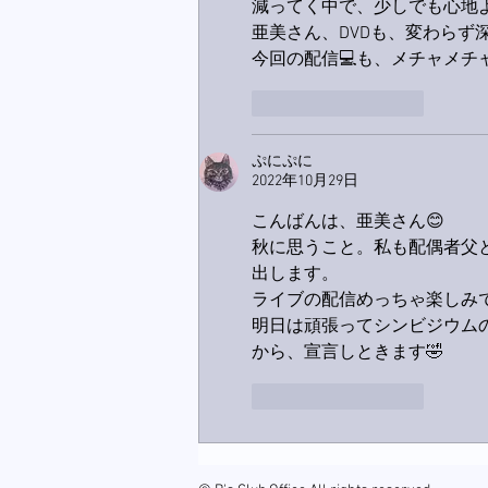
減ってく中で、少しでも心地
亜美さん、DVDも、変わらず深夜
今回の配信💻も、メチャメチャ❤
いいね！
返信
ぷにぷに
2022年10月29日
こんばんは、亜美さん😊
秋に思うこと。私も配偶者父
出します。
ライブの配信めっちゃ楽しみ
明日は頑張ってシンビジウム
から、宣言しときます🤣
いいね！
返信