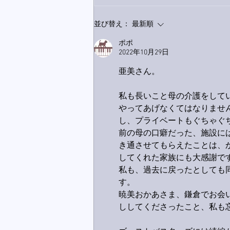
9月23日「amiism」リリー
並び替え：
最新順
ス！
ポポ
2022年10月29日
亜美さん。
私も長いこと母の介護をして
やってあげなくてはなりませ
し、プライベートもぐちゃぐ
前の母の口癖だった、施設に
き通させてもらえたことは、
してくれた家族にも大感謝で
私も、過去に戻ったとしても
す。
暁美おかあさま、鎌倉でお会
ししてくださったこと、私も