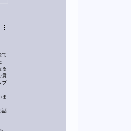
は取材でした。
全て
た
なる
を貫
ップ
いま
お話