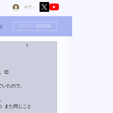
ログイン
ログイン / 新規登録
😊
。
でいたので。
。
）また同じこと