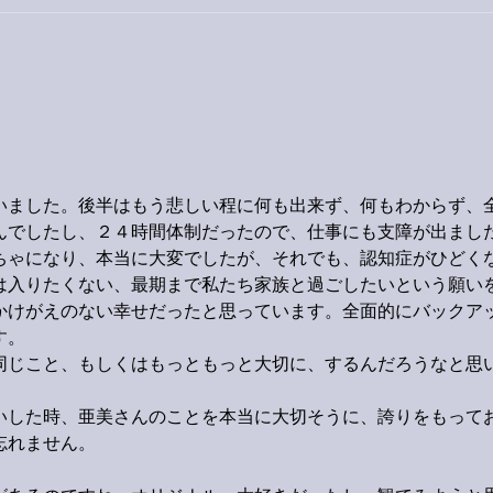
今日
巨大なイタチきゅうり。
いました。後半はもう悲しい程に何も出来ず、何もわからず、
んでしたし、２４時間体制だったので、仕事にも支障が出まし
ちゃになり、本当に大変でしたが、それでも、認知症がひどく
は入りたくない、最期まで私たち家族と過ごしたいという願い
かけがえのない幸せだったと思っています。全面的にバックア
す。
同じこと、もしくはもっともっと大切に、するんだろうなと思
いした時、亜美さんのことを本当に大切そうに、誇りをもって
忘れません。