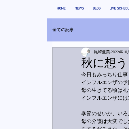
HOME
NEWS
BLOG
LIVE SCHED
全ての記事
尾崎亜美
2022年10
秋に想う
今日もみっちり仕事
インフルエンザの予
母の生きてる頃は礼
インフルエンザには
季節のせいか、いろ
母の介護は大変でし