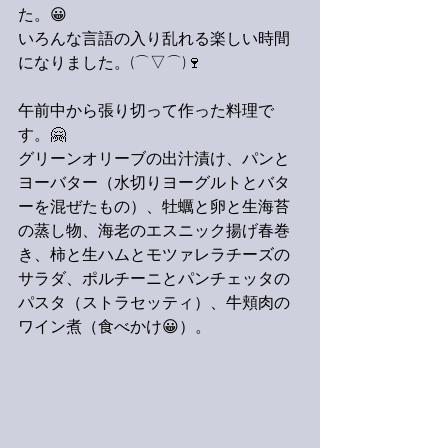
た。😀
いろんな言語の入り乱れる楽しい時間
になりました。(⌒▽⌒)🍷
午前中から張り切って作った料理で
す。🤗
グリーンオリーブの出汁漬け、パンと
ヨーバター（水切りヨーグルトとバタ
ーを混ぜたもの）、牡蠣と卵と生海苔
の蒸し物、海老のエスニック揚げ春巻
き、柿と生ハムとモツァレラチーズの
サラダ、ポルチーニとパンチェッタの
パスタ（ストラセッティ）、牛頬肉の
ワイン煮（食べかけ😀）。